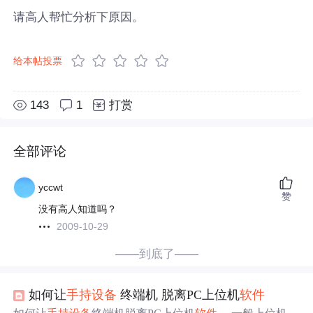
请高人帮忙分析下原因。
给本帖投票
143
1
打赏
全部评论
yccwt
赞
没有高人知道吗？
2009-10-29
——到底了——
如何让
手持
设备
终端机 脱离PC上位机
软件