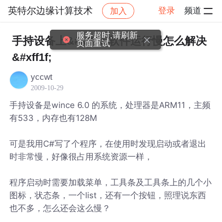
英特尔边缘计算技术
登录
频道
加入
帖子详情
社区
英特尔边缘计算技术
服务超时,请刷新
手持设备上&#xff0c;软件运行慢怎么解决
页面重试
&#xff1f;
yccwt
2009-10-29
手持设备是wince 6.0 的系统，处理器是ARM11，主频
有533，内存也有128M
可是我用C#写了个程序，在使用时发现启动或者退出
时非常慢，好像很占用系统资源一样，
程序启动时需要加载菜单，工具条及工具条上的几个小
图标，状态条，一个list，还有一个按钮，照理说东西
也不多，怎么还会这么慢？