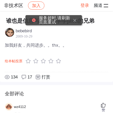
非技术区
登录
频道
加入
帖子详情
社区
非技术区
服务超时,请刷新
谁也是信息与计算科学学java的兄弟
页面重试
bebebird
2009-10-29
加我好友，共同进步。。thx。。
给本帖投票
134
17
打赏
全部评论
wz4112
赞