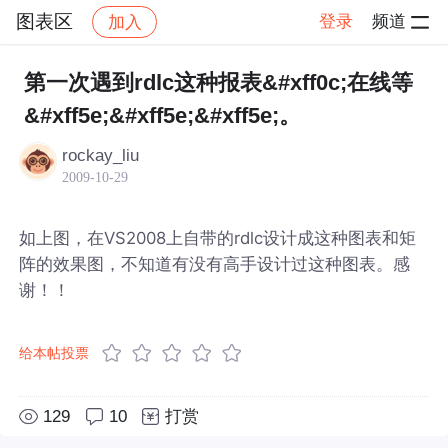
图表区
登录
频道
加入
帖子详情
社区
图表区
第一次遇到rdlc这种报表&#xff0c;在线等
&#xff5e;&#xff5e;&#xff5e;。
rockay_liu
2009-10-29
如上图，在VS2008上自带的rdlc设计成这种图表和矩
阵的效果图，不知道有没有高手设计过这种图表。感
谢！！
给本帖投票
129
10
打赏