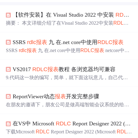
【软件安装】在 Visual Studio 2022 中安装
RDLC
报
摘要： 本文详细介绍了在Visual Studio 2022中安装
RDLC
（Report Definition Language Client-side）
报表
设计器插件
的两种方法：通过扩展管理器
在线
安装和手动安装VSIX文
SSRS
rdlc
报表
九 在.net core中使用
RDLC
报表
件。
RDLC
报表
是.NET平台的轻量级
报表
解决方案，适用
于Windows Forms和ASP.NET应用程序，支持数据绑定、图
SSRS
rdlc
报表
九 在.net core中使用
RDLC
报表
netcore中使
表等功能。安装插件后可实现可视化
报表
设计，提升开发
用
rdlc
报表
，
rdlc
报表
以接口形式提供给前端
效率。文章还提供了验证安装成功的方法和常见问题解决
方案，帮助开发者快速上手
RDLC
报表
开发。
VS2017
RDLC
报表
教程 各浏览器均可兼容
9.代码这一块的编写，简单，就下面这玩意儿，自己代码
查询出数据后，丢给
报表
就可以了，注意表结构要和绑定
的的字段一样哦，数据集（总喜欢叫数据源）的名字不能
ReportViewer动态
报表
开发完整步骤
错哦。然后就是数据集属性，我把他当成这个
报表
的数据
源的名称，之后查询出数据注入数据源的时候有用，别的
在朋友的邀请下，朋友公司是做高端智能会议系统的给他
没啥用，数据源默认选择你刚刚新建。输入自定义的SQL
们公司开发一个简单的公司门户网站。本人都多年没有写
查询就好了，这里貌似只需要表结构，能进行绑定就好，
ASP.NET C#代码了。这几年都在做数据库和商务智能这
所以不需要查出数据，需要的数据后台查好了直接给他就
在VS中 Microsoft
RDLC
Report Designer 2022 (Microsoft
块。反正朋友说网站不难，就个简单的展现网站，于是就
行了。8.下面这个是我随便搞的模板，到这儿模板这方面
答应了，找了一天到他们公司去听具体的开发需求，听了
下载Microsoft
RDLC
Report Designer 2022 (Microsoft
RDLC
就算完成了（模板的设计啥的就不讲了，度娘一大堆）
需求后，觉得难道不是很大，主要的难点在一个
在线
租赁