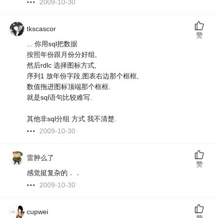
2009-10-30
tkscascor
赞
... 你用sql把数据
按照年份跟月份分好组,
然后rdlc 选择图标方式,
序列1 放年份字段,图表右边那个框框,
数值拖进图标顶端那个框框.
就是sql语句比较难写.
其他非sql分组 方式 我不清楚.
2009-10-30
雷肿么了
赞
感觉挺复杂的．．
2009-10-30
cupwei
赞