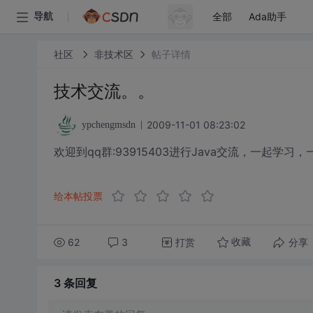
全部
Ada助手
导航
社区
非技术区
帖子详情
技术交流。。
2009-11-01 08:23:02
ypchengmsdn
欢迎到qq群:93915403进行Java交流，一起学习
给本帖投票
62
3
打赏
分享
收藏
3 条
回复