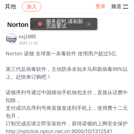
其他
登录
频道
加入
帖子详情
社区
其他
服务超时,请刷新
Norton 诺顿
页面重试
xxj1985
2009-11-02
Norton 诺顿 全球第一杀毒软件 使用用户超过5亿
第三代反病毒软件，主动防杀未知木马和新病毒99%以
上。赶快来订购吧！
诺顿序列号通过中国移动手机钱包支付，直接从话费中
扣除，
支付成功后序列号将直接发送到手机上，使用费十二元
包月，
订制完成后请立即安装软件，获得诺顿的上网安全保护
http://nptclick.nptcn.net.cn:9000/10/1312541