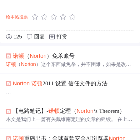
给本帖投票
125
回复
打赏
诺顿
（
Norton
）免杀账号
诺顿
（
Norton
）这个东西做免杀，并不困难，如果是改代
码免杀，很轻松，如果不改代码的情况下免杀也是可以
的。原理简单说一下，
诺顿
（
Norton
）会判断文件的使用
Norton
诺顿
2011 设置 信任文件的方法
数量，信任程度，创建时间。围绕这几点可以做很多工
作，具体工具自己考虑下啦。121121606,1085241217,47873
5202,gotoc,lengfeng54.yahoo
最近装了个qt，发现我的
诺顿
总是不给力 总是删除我的qm
ake，自己琢磨了很久发现了方法 。方法如下：
【电路笔记】-
诺顿
定理（
Norton
‘s Theorem）
本文是我们上一篇有关戴维南定理的文章的延续。 在上一
篇文章中，我们已经看到任何线性电路都可以简化为由理
想电压源与电阻串联组成的基本电路。 另一个非常相似的
就按照上面的步骤就没什么问题了～
诺顿
重磅出击：全球首款安全AI浏览器
Norton
Neo免费开放下载
模型被称为
诺顿
定理，它是由美国工程师爱德华·
诺顿
于 19