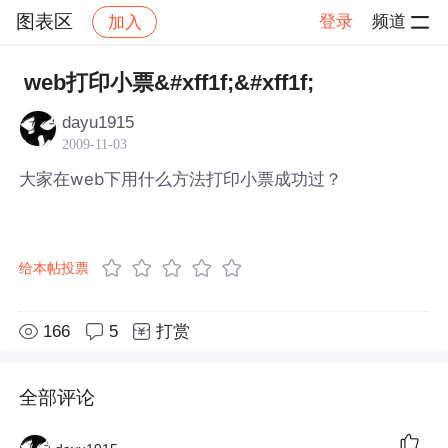
图表区
登录
频道
加入
帖子详情
社区
图表区
web打印小票&#xff1f;&#xff1f;
dayu1915
2009-11-03
大家在web下用什么方法打印小票成功过？
给本帖投票
166
5
打赏
全部评论