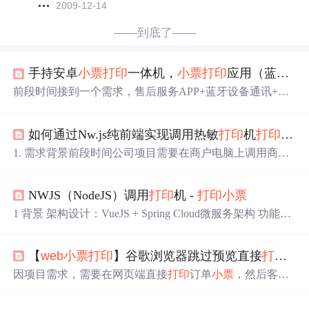
2009-12-14
——到底了——
手持安卓
小票
打印
一体机，
小票
打印
应用（蓝牙设备、手持便携式
前段时间接到一个需求，售后服务APP+蓝牙设备通讯+服
务
小票
打印
。 试压仪连接在水管上测试压力判断水管是否
漏水，水管的压力数据通过蓝牙传到APP，APP试压完
打
如何通过Nw.js纯前端实现调用热敏
打印
机
打印
小票
印
出服务
小票
，
小票
作为信息传递媒介，给到用户手上，
用户扫
小票
上的二维码，查看服务工单的信息，用户用手
1. 需求背景前段时间公司项目需要在商户电脑上调用商户
机号在微信公众号的应用也能查询服务工单。 这个项目比
自己的热敏
打印
机
打印
商户的客户的购物
小票
（如下
较有意思的是，自定义
小票
打印
应用，比较多的应用在po
图），但FE的纯js显然不能实现该功能，因此采用nw来实
s、外卖项目，在这个项目上创新应...
NWJS（NodeJS）调用
打印
机 -
打印
小票
现。当时的项目已有一个
web
页面，因此在nw里将已有的
html页面嵌入了iframe，与nw内实现的
打印
功能通过postMe
1 背景 架构设计：VueJS + Spring Cloud微服务架构 功能要
ssage通信。但本篇重点介绍如何
打印
小票
，这些通信以及
求： 调用
小票
打印
机
打印
小票
，功能和超市收银结算功能
nw的其他使用就不再占用篇幅了。2. 功能点获取用户
打印
相同 使用NWJS包装VueJS前端代码实现exe安装包和可执
机列表，...
【
web
小票
打印
】谷歌浏览器跳过预览直接
打印
（l
行文件 2 调查 经过调查，主要有如下几种思路。 2.1 思路
1：使用IP+Port方式调用网络
打印
机 代码如下，只需要调
因项目需求，需要在网页端直接
打印
订单
小票
，然后客户
用node的net模块即可。详情请看参考1。 var net = require('n
给寄了一台得力热敏票据
打印
机。lowlowlow,人家都是什
et'); var client = new net.Socket(); var buffer
么云
打印
了。。。。 上产品官网溜达了一圈啥也没给，就