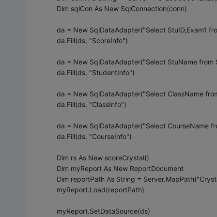
Dim sqlCon As New SqlConnection(conn)
da = New SqlDataAdapter("Select StuID,Exam1 fro
da.Fill(ds, "ScoreInfo")
da = New SqlDataAdapter("Select StuName from S
da.Fill(ds, "StudentInfo")
da = New SqlDataAdapter("Select ClassName from 
da.Fill(ds, "ClassInfo")
da = New SqlDataAdapter("Select CourseName fro
da.Fill(ds, "CourseInfo")
Dim rs As New scoreCrystal()
Dim myReport As New ReportDocument
Dim reportPath As String = Server.MapPath("Crysta
myReport.Load(reportPath)
myReport.SetDataSource(ds)