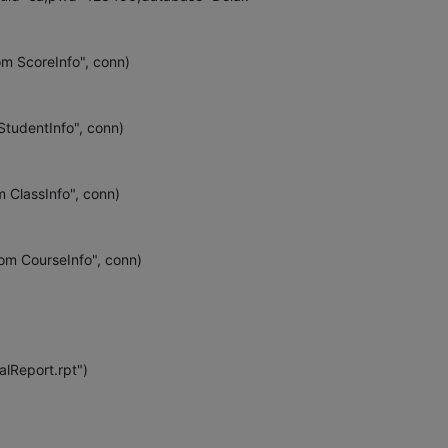
m ScoreInfo", conn)
tudentInfo", conn)
ClassInfo", conn)
m CourseInfo", conn)
lReport.rpt")