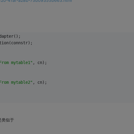
-e120-41af-a28b-75b09355b663.html
dapter();
tion(connstr);
From mytable1"
, cn);
From mytable2"
, cn);
是类似于