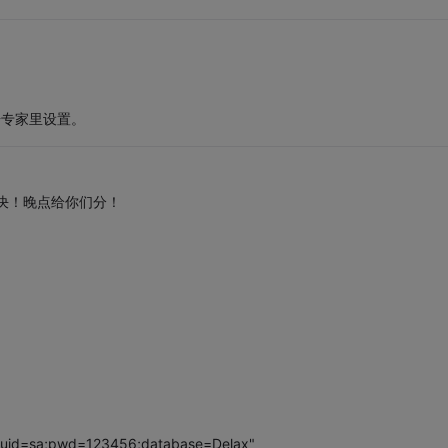
据专家里设置。
决！晚点给你们分！
;uid=sa;pwd=123456;database=Delax"