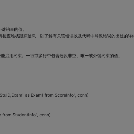
外键约束的值。
常。请检查堆栈跟踪信息，以了解有关该错误以及代码中导致错误的出处的详
xception: 未能启用约束。一行或多行中包含违反非空、唯一或外键约束的值。
StuID,Exam1 as Exam1 from ScoreInfo", conn)
from StudentInfo", conn)