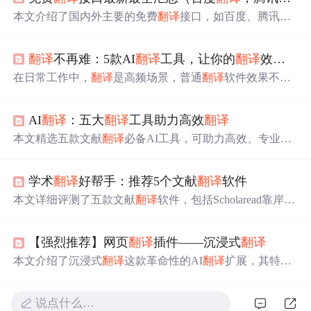
本文介绍了国内外主要的免费
翻译
接口，如百度、腾讯、
阿里等提供的API服务，对比了各自的免费额度、价格和
使用条件，为开发者和需要批量
翻译
的用户提供方便快捷
翻译
不再难：5款AI
翻译
工具，让你的
翻译
效率飞升
的选择建议。
在日常工作中，
翻译
是高频场景，普通
翻译
软件效果不
佳。如今AI
翻译
工具不断涌现，本文介绍了笔灵AI、Simpl
ifyAI、象寄、腾讯交互
翻译
和百度
翻译
等工具，它们各有
AI
翻译
：五大
翻译
工具助力高效
翻译
特点，能满足不同场景和复杂程度的
翻译
需求，可提升工
作效率与质量。
本文精选五款文献
翻译
必备AI工具，可助力高效、专业
翻
译
外文文献。如WisPaper能精准
翻译
、搜索海外文献库、
深度对话和核心总结；福昕
翻译
质量高且能保留文档格
学术
翻译
好帮手：推荐5个文献
翻译
软件
式；SCItranslate可全文
翻译
；Reverso Context能提供页面上
下文
翻译
；Mate Translate能全页
翻译
并编辑短语集。
本文详细评测了五款文献
翻译
软件，包括Scholaread靠岸学
术、CNKI
翻译
助手、DeepL
翻译
、知云文献
翻译
和Mate Tr
anslate。介绍了各软件的功能特色，如多端同步、学术语
【强烈推荐】网页
翻译
插件——沉浸式
翻译
料丰富等，还评估了
翻译
效果，如精准专业、译文自然流
畅等，助你按需选择。
本文介绍了沉浸式
翻译
这款革命性的AI
翻译
扩展，其特点
包括实时对照
翻译
、强大的输入框
翻译
、文件
翻译
支持、
跨平台兼容以及使用DeepL服务。通过Alt+A快捷键进行网
说点什么…
页
翻译
，适合学习和打破语言障碍。