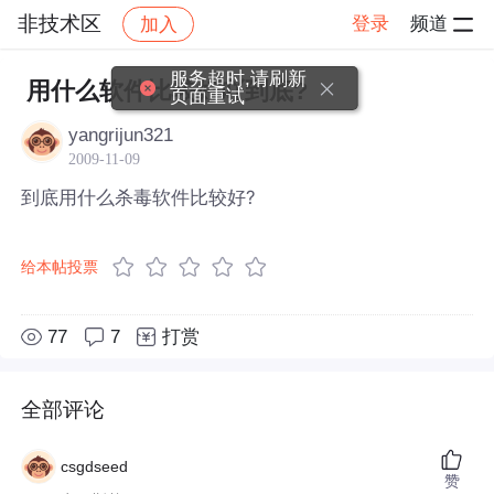
非技术区
登录
频道
加入
帖子详情
社区
非技术区
服务超时,请刷新
用什么软件比较好吖到底?
页面重试
yangrijun321
2009-11-09
到底用什么杀毒软件比较好?
给本帖投票
77
7
打赏
全部评论
csgdseed
赞