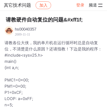
其它技术问题
登录
频道
加入
帖子详情
社区
其它技术问题
请教硬件自动复位的问题&#xff1f;
hs00040357
2009-11-11
请教各位大侠，我的单片机在运行循环时总是自动复
位，不清楚是什么原因？还请指教！下边是我的程序：
#include<sysv25.h>
main()
{int a,n;
PMC1=0x00;
PM1=0x00;
P1=0xCF;
LOOP: a=0xFF;
n=5;