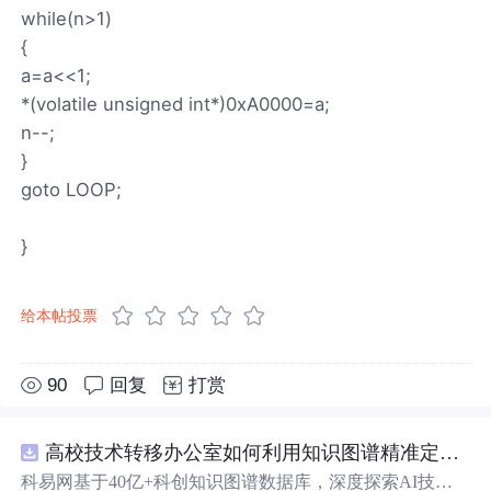
while(n>1)
{
a=a<<1;
*(volatile unsigned int*)0xA0000=a;
n--;
}
goto LOOP;
}
给本帖投票
90
回复
打赏
高校技术转移办公室如何利用知识图谱精准定位产业需求与技术适配点？.docx
科易网基于40亿+科创知识图谱数据库，深度探索AI技术