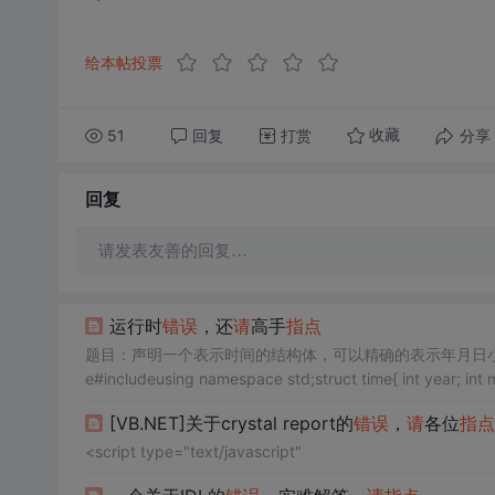
给本帖投票
51
回复
打赏
分享
收藏
回复
请发表友善的回复…
运行时
错误
，还
请
高手
指点
题目：声明一个表示时间的结构体，可以精确的表示年月日小时
e#includeusing namespace std;struct time{ int year; int m
[VB.NET]关于crystal report的
错误
，
请
各位
指点
<script type="text/javascript"