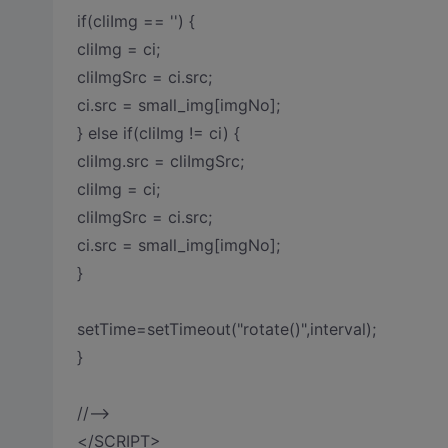
if(cliImg == '') {
cliImg = ci;
cliImgSrc = ci.src;
ci.src = small_img[imgNo];
} else if(cliImg != ci) {
cliImg.src = cliImgSrc;
cliImg = ci;
cliImgSrc = ci.src;
ci.src = small_img[imgNo];
}
setTime=setTimeout("rotate()",interval);
}
//-->
</SCRIPT>