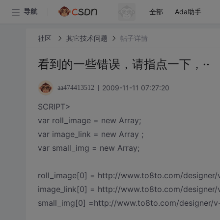
全部
Ada助手
导航
社区
其它技术问题
帖子详情
看到的一些错误，请指点一下，··
2009-11-11 07:27:20
aa474413512
SCRIPT>
var roll_image = new Array;
var image_link = new Array ;
var small_img = new Array;
roll_image[0] = http://www.to8to.com/designer/
image_link[0] = http://www.to8to.com/designer/
small_img[0] =http://www.to8to.com/designer/v