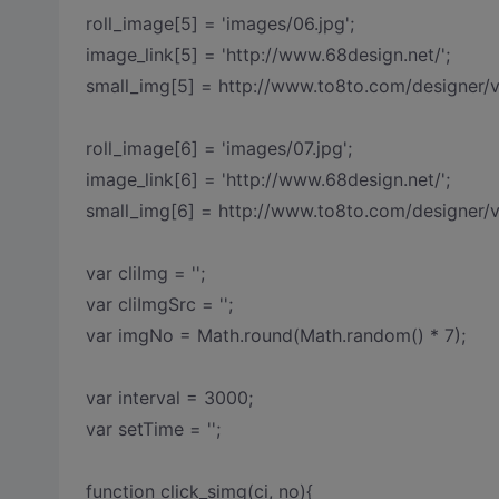
roll_image[5] = 'images/06.jpg';
image_link[5] = 'http://www.68design.net/';
small_img[5] = http://www.to8to.com/designer/v
roll_image[6] = 'images/07.jpg';
image_link[6] = 'http://www.68design.net/';
small_img[6] = http://www.to8to.com/designer/v
var cliImg = '';
var cliImgSrc = '';
var imgNo = Math.round(Math.random() * 7);
var interval = 3000;
var setTime = '';
function click_simg(ci, no){