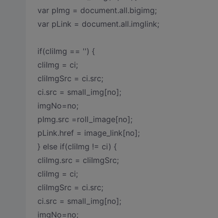
var pImg = document.all.bigimg;
var pLink = document.all.imglink;
if(cliImg == '') {
cliImg = ci;
cliImgSrc = ci.src;
ci.src = small_img[no];
imgNo=no;
pImg.src =roll_image[no];
pLink.href = image_link[no];
} else if(cliImg != ci) {
cliImg.src = cliImgSrc;
cliImg = ci;
cliImgSrc = ci.src;
ci.src = small_img[no];
imgNo=no;