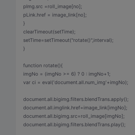
pImg.src =roll_image[no];
pLink.href = image_link[no];
}
clearTimeout(setTime);
setTime=setTimeout("rotate()",interval);
}
function rotate(){
imgNo = (imgNo >= 6) ? 0 : imgNo+1;
var ci = eval('document.all.num_img'+imgNo);
document.all.bigimg.filters.blendTrans.apply();
document.all.imglink.href=image_link[imgNo];
document.all.bigimg.src=roll_image[imgNo];
document.all.bigimg.filters.blendTrans.play();