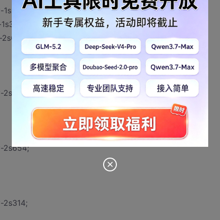
v-1s282;
-1s368;
-2s653;
v-2s662;
v-2s654;
-2s314;