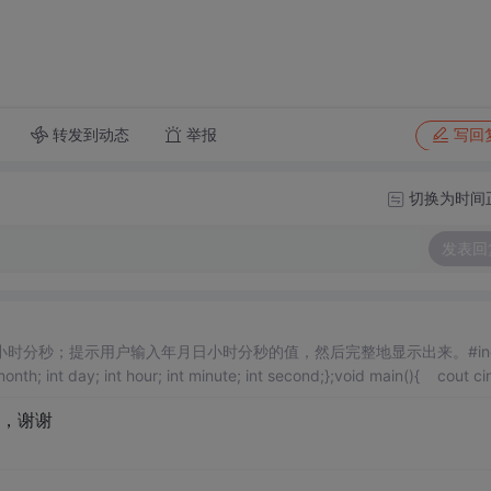
转发到动态
举报
写回
切换为时间
发表回
分秒；提示用户输入年月日小时分秒的值，然后完整地显示出来。#inc
onth; int day; int hour; int minute; int second;};void main(){ cout ci
，谢谢