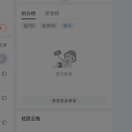
积分榜
荣誉榜
近7日
近30日
至今
复
正序
复
暂无数据
查看更多榜单
社区公告