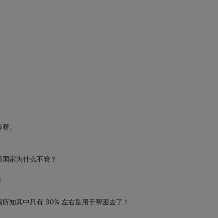
掉呀。
那国家为什么不管？
！
所知其中只有 30% 左右是用于帮困去了！