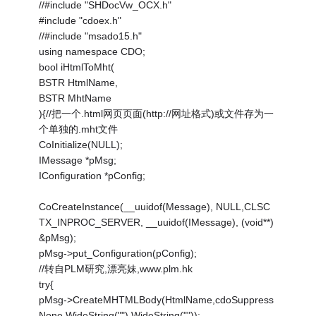
//#include "SHDocVw_OCX.h"
#include "cdoex.h"
//#include "msado15.h"
using namespace CDO;
bool iHtmlToMht(
BSTR HtmlName,
BSTR MhtName
){//把一个.html网页页面(http://网址格式)或文件存为一
个单独的.mht文件
CoInitialize(NULL);
IMessage *pMsg;
IConfiguration *pConfig;
CoCreateInstance(__uuidof(Message), NULL,CLSC
TX_INPROC_SERVER, __uuidof(IMessage), (void**)
&pMsg);
pMsg->put_Configuration(pConfig);
//转自PLM研究,漂亮妹,www.plm.hk
try{
pMsg->CreateMHTMLBody(HtmlName,cdoSuppress
None,WideString(""),WideString(""));