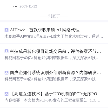
2009-11-12
——到底了——
AIHawk：首款求职申请 AI 网络代理
求职助手AI智能代理AIHawk致力于简化求职过程，通过自
动化职位申请流程。借助人工智能，它能够帮助用户以定
制化的方式申请多个职位。
科技成果转化项目进场交易前，评估备案环节需要准备哪些材料？.docx
科易网基于40亿+科创知识图谱数据库，深度探索AI技术
在技术转移、成果转化、技术经纪、知识产权、产业创
新、科技招商等垂直领域的多样化应用场景，研究科技创
国央企如何系统识别外部创新资源？内部研发体系完善，但对外部高校、中小科技企业技术能力缺乏动态认知。.docx
新领域的AI+数智化解决方案，推动科技创新与产业创新
智能化发展。
科易网基于40亿+科创知识图谱数据库，深度探索AI技术
在技术转移、成果转化、技术经纪、知识产权、产业创
新、科技招商等垂直领域的多样化应用场景，研究科技创
【高速互连技术】基于UIO机制的PCIe无序I/O扩展：多路径架构下内存请求的高性能传输与排序控制方案设计
新领域的AI+数智化解决方案，推动科技创新与产业创新
智能化发展。
内容概要：本文档为PCI-SIG发布的工程变更通知（EC
N），介绍了名为“无序输入/输出（Unordered I/O, UIO）”