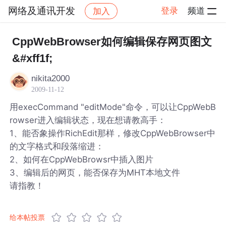
网络及通讯开发
登录
频道
加入
帖子详情
社区
网络及通讯开发
CppWebBrowser如何编辑保存网页图文
&#xff1f;
nikita2000
2009-11-12
用execCommand "editMode"命令，可以让CppWebB
rowser进入编辑状态，现在想请教高手：
1、能否象操作RichEdit那样，修改CppWebBrowser中
的文字格式和段落缩进：
2、如何在CppWebBrowsr中插入图片
3、编辑后的网页，能否保存为MHT本地文件
请指教！
给本帖投票