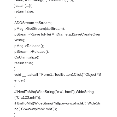
}catch(...){
return false;
}
ADOStream *pStream;
pMsg->GetStream(&pStream);
pStream->SaveToFile(MhtName,adSaveCreateOver
Write);
pMsg->Release();
pStream->Release();
CoUninitialize();
return true;
}
void __fastcall TForm1::ToolButton1Click(TObject *S
ender)
{
//iHtmlToMht(WideString("c:\\1.html"),WideString
("C:\\123.mht"));
iHtmlToMht(WideString("http://www.plm.hk"),WideStri
ng("C:\\wwwplmhk.mht"));
}