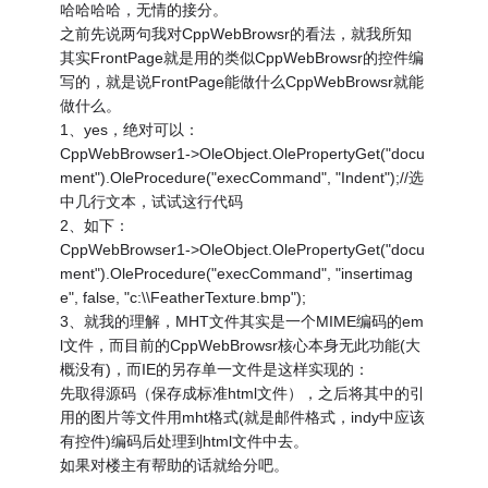
哈哈哈哈，无情的接分。
之前先说两句我对CppWebBrowsr的看法，就我所知
其实FrontPage就是用的类似CppWebBrowsr的控件编
写的，就是说FrontPage能做什么CppWebBrowsr就能
做什么。
1、yes，绝对可以：
CppWebBrowser1->OleObject.OlePropertyGet("docu
ment").OleProcedure("execCommand", "Indent");//选
中几行文本，试试这行代码
2、如下：
CppWebBrowser1->OleObject.OlePropertyGet("docu
ment").OleProcedure("execCommand", "insertimag
e", false, "c:\\FeatherTexture.bmp");
3、就我的理解，MHT文件其实是一个MIME编码的em
l文件，而目前的CppWebBrowsr核心本身无此功能(大
概没有)，而IE的另存单一文件是这样实现的：
先取得源码（保存成标准html文件），之后将其中的引
用的图片等文件用mht格式(就是邮件格式，indy中应该
有控件)编码后处理到html文件中去。
如果对楼主有帮助的话就给分吧。