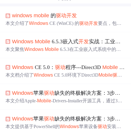
windows
mobile
的
驱动
开发
本文介绍了
Windows
CE (WinCE) 的
驱动
开发
要点，包括
内核模块与运行模型的区别，全内核模式的应用场景，以
及为何只有五个关键进程链接到内核以访问硬件资源。此
Windows
Mobile
6.5.3嵌入式
开发
实战：工业系统逆向与
外，还对比了内嵌
驱动
与流
驱动
的不同，并指出了后续
开
发
的重点。
本文聚焦
Windows
Mobile
6.5.3在工业嵌入式系统中的深
度应用，涵盖BSP定制、可写ROM架构、
驱动
七层加载链
（OAL/MDD/PDD）、CAB包签名机制、WiFi
驱动
集成与
Windows
CE 5.0：
驱动
程序---Direct3D
Mobile
驱动
TCP/IP栈注入，以及Remote Kernel Debugger调试技术。重
点解析注册表实时存储机制、USB描述符兼容性、CF卡Sto
本文档介绍了
Windows
CE 5.0环境下Direct3D
Mobile
驱动
rage Manager异常、区域码硬编码导致的信道屏蔽等工业现
程序的
开发
概念，包括
驱动
程序如何提供绘图服务、与中
场高频问题，并提供根证书更新方案以支持现代HTTPS通
间件的交互方式、渲染管线、资源管理等内容，并提及了
信。
Windows
苹果
驱动
缺失的终极解决方案：3步快速安装完整
Direct3D
Mobile
参考
驱动
的相关信息。
本文介绍Apple-
Mobile
-Drivers-Installer开源工具，通过3步P
owerShell命令在
Windows
上快速安装Apple USB Device、
Apple
Mobile
Device Ethernet及Apple
Mobile
Device Support
Windows
苹果
驱动
缺失的终极解决方案：3步实现iPhone完整连接
三大核心
驱动
，解决iPhone/iPad仅识别为相机、USB网络
共享失效、
开发
环境无法识别设备等问题。方案支持
Wind
本文提供基于PowerShell的
Windows
苹果设备
驱动
安装方