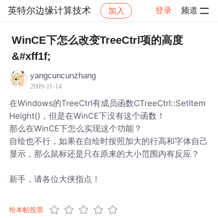
英特尔边缘计算技术
登录
频道
加入
帖子详情
社区
英特尔边缘计算技术
WinCE下怎么改变TreeCtrl项的高度
&#xff1f;
yangcuncunzhang
2009-11-14
在Windows的TreeCtrl有成员函数CTreeCtrl::SetItem
Height()，但是在WinCE下没有这个函数！
那么在WinCE下怎么实现这个功能？
自绘也不行，如果在自绘时按照加大的行高和字体自己
显示，那么鼠标还是只在原来的大小范围内有反应？
新手，请各位大侠指点！
给本帖投票