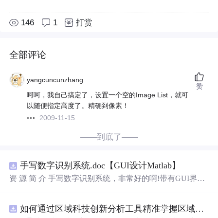
146
1
打赏
全部评论
yangcuncunzhang
赞
呵呵，我自己搞定了，设置一个空的Image List，就可
以随便指定高度了。精确到像素！
2009-11-15
——到底了——
手写数字识别系统.doc【GUI设计Matlab】
资 源 简 介 手写数字识别系统，非常好的啊!带有GUI界
面，使用方便! 详 情 说 明 用这个手写数字识别系统，你可
以轻松地识别手写数字。这个系统不仅功能强大，而且还
如何通过区域科技创新分析工具精准掌握区域创新要素分布与产业链融合现状？.docx
带有直观的图形用户界面（GUI），非常容易使用。你只