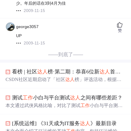
少。年后的话在3到4月为佳
2009-11-15
george3057
赞
UP
2009-11-15
——到底了——
看榜 | 社区
达人
榜·第二期：恭喜6位新
达人
首次上榜！
CSDN社区近期启动了「社区
达人
榜」评选活动，根据用
户粉丝增长情况，每周公布Top10榜单。本期榜单涌现多位
新晋
达人
，如dog250、weixin_39786977等，他们通过分享
测试
工作
小白与平台测试
达人
之间有哪些差距？
高质量内容，吸引了大量关注。CSDN鼓励原创、互动和
分享，旨在打造更活跃的开发者交流平台。
本文通过武侠风格比喻，对比了测试
工作
小白与平台测试
达人
在内力修为、兵器使用、江湖经验、智慧与策略及心
态态度上的差异。强调优秀测试人员不仅需提升技能经
[系统运维] 《31天成为IT服务
达人
》最新目录
验，更需保持积极心态。