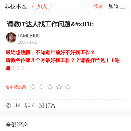
非技术区
登录
频道
加入
帖子详情
社区
非技术区
请教IT达人找工作问题&#xff1f;
IAMLEI00
2009-11-15
最近想跳槽，不知道年前好不好找工作？
请教各位哪几个月最好找工作？？请各抒己见！！谢
谢！！！
给本帖投票
114
4
打赏
全部评论