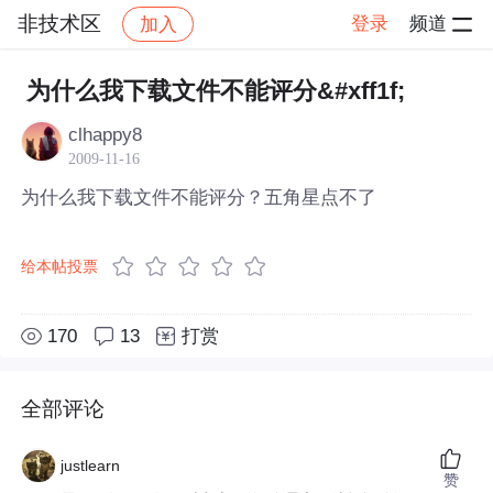
非技术区
登录
频道
加入
帖子详情
社区
非技术区
为什么我下载文件不能评分&#xff1f;
clhappy8
2009-11-16
为什么我下载文件不能评分？五角星点不了
给本帖投票
170
13
打赏
全部评论
justlearn
赞