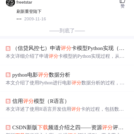
freetstar
赞
刷新重登陆下
2009-11-16
——到底了——
（信贷风控七）申请
评分
卡模型Python实现（图文+代码实现）
本文详细介绍了申请
评分
卡模型的Python实现过程，从为
什么要建立
评分
卡、
评分
卡的建立步骤到具体的数据处
理、模型开发、评估和信用
评分
系统的构建，结合代码实
python电影
评分
数据分析
例帮助读者理解。
本文介绍了使用Python进行电影
评分
数据分析的过程，包
括
下载
数据、数据解读、数据分析等步骤。通过数据分
组，揭示了不同性别和年龄段的
评分
差异。同时，展示了
信用
评分
模型（R语言）
如何利用透视表进行更深入的探索，如按性别和
评分
次数
对电影
评分
情况进行分析。
本文详述了使用R语言开发信用
评分
卡的过程，包括数据
准备、数据处理、变量分析、数据集切分、Logistic回归、
WOE转换以及
评分
卡的创建和实施。通过Kaggle数据集，
CSDN新版
下载
频道介绍之四——资源
评分
评论及积分日志功能改进
展示了如何处理缺失值、异常值，以及如何进行变量转换