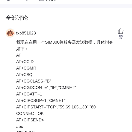
全部评论
fxb851023
赞
我现在在用一个SIM300往服务器发送数据，具体指令
如下：
AT
AT+CCID
AT+CGMR
AT+CSQ
AT+CGCLASS="B"
AT+CGDCONT=1,"IP","CMNET"
AT+CGATT=1
AT+CIPCSGP=1,"CMNET"
AT+CIPSTART="TCP","59.69.105.130","80"
CONNECT OK
AT+CIPSEND>
abc