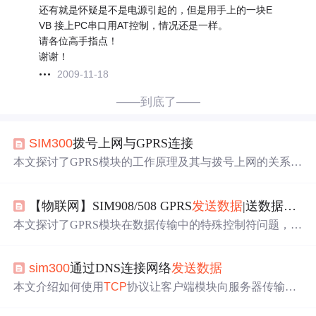
还有就是怀疑是不是电源引起的，但是用手上的一块E
VB 接上PC串口用AT控制，情况还是一样。
请各位高手指点！
谢谢！
2009-11-18
——到底了——
SIM300
拨号上网与GPRS连接
本文探讨了GPRS模块的工作原理及其与拨号上网的关系，
特别是
SIM300
模块如何通过AT命令实现数据发送和
接收
，并分析了GPRS连接与拨号上网的区别，以及在不同场景
【物联网】SIM908/508 GPRS
发送数据
|送数据控制符|透明传输
下GPRS模块的应用。
本文探讨了GPRS模块在数据传输中的特殊控制符问题，介
绍了SIM908/508模块
发送数据
时遇到的数据丢失现象及其
解决办法。此外，文章还深入对比了
TCP
与UDP在网络应
sim300
通过DNS连接网络
发送数据
用中的优缺点，特别针对GPRS网络特性进行了分析。
本文介绍如何使用
TCP
协议让客户端模块向服务器传输数
据，并详细解释了连接过程及命令格式。此外，还介绍了