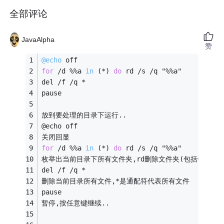
全部评论
JavaAlpha
赞
@echo
 off
for
 /d %%
a 
in
(*)
do
 rd /s /q "%%a"
del /f /q *
pause
放到要处理的目录下运行..
@echo off 
关闭回显
for
 /d %%a 
in
(*)
do
 rd /s /q "%%a"
枚举出当前目录下所有文件夹,rd删除文件夹
(包括子文件
del /f /q *
删除当前目录所有文件,*是通配符代表所有文件
pause
暂停,按任意键继续.. 