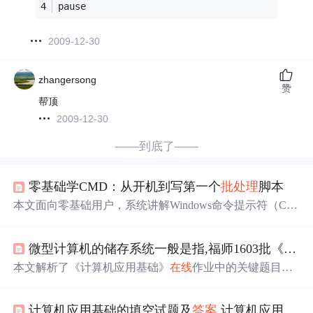
pause 
2009-12-30
zhangersong
赞
帮顶
2009-12-30
——到底了——
零基础学CMD：从开机到写第一个
批处理
脚本
本文面向零基础用户，系统讲解Windows命令提示符（CM
D）的核心操作与
批处理
脚本开发。涵盖文件操作（dir/cd/
copy/move/del）、网络诊断（ping/ipconfig）、系统信息查
微型计算机的储存系统一般是指,福师1603批《计算机应用基础》
询等常用命令，详解交互式菜单设计、ANSI彩色输出实
现、错误处理机制及自测反馈模块。强调CLI对理解操作
本文解析了《计算机应用基础》
在线
作业中的关键题目，
系统底层和自动化任务的价值，并探讨借助InsCode平台实
涉及系统软件的选择、幻灯片操作、回收站原理、Word保
现
在线
学习与一键部署的可能性。
存设置、二进制优势、文件移动操作、主频理解、DOS命
计算机应用基础的填空试题及
答案
,计算机应用基础试题及
令类型、文档定义、取消键用法、程序加载、Excel对齐、