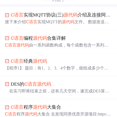
C语言
实现MQTT协议(三)
源
代码
介绍及连接阿里云
接下来介绍
C语言
实现MQTT的
源
代码
文件。 数据发送缓
冲区 static char MQTTSendBuff[MQTT_BUFF_SIZE] = {0};
定义一个数据发送缓冲区，用来存储需要发送的数据，其
C语言
编程
源
代码
合集详解
中
宏定义MQTT_BUFF_SIZE在头文件
中
已定义，因为该缓
冲区只在该C文件
中
使用，所以可以加上static关键字。 接
C语言
源
代码
由一系列函数构成，每个函数包含一系列语
口 发送数据接口 这是客户端向服务端发送数据的接口，需
句，这些语句可以是控制流语句、数据处理语句或是程序
要我们根据自己平台来实现该函数。 /** \brief 发送数据----
与外界交互的输入输出语句。
代码
结构通常包括头文件包
-接口 * * \param data 指向需要发
C语言
经典
源
代码
含、全局变量声明、函数定义、数据类型声明等
部分
。标
识符是程序员用来命名变量、函数、数组、宏等实体的符
【程序1】 题目：有1、2、3、4个数字，能组成多少个互
号名称。它们是程序员与计算机程序沟通的桥梁，因此，
不相同且无重复数字的三位数？都是多少？ 1.程序分析：
合理地使用标识符对于编写易于理解和维护的
代码
至关重
可填在百位、十位、个位的数字都是1、2、3、4。组成所
要。
C语言
中
有一组预定义的保留字，它们在语言
中
有特
DES的
C语言
源
代码
有的排列后再去 掉不满足条件的排列。 2.程
殊的含义。关键字是编程语言
中
预先定义的具有特殊意义
序
源
代码
： #include "stdio.h" int main(void) { int i, j, k; printf
在实习即将结束之前，还有几天空闲，遂完成DES算
的单词，如数据类型、控制结构等。
("\n"); ...
法，在实现过程
中
发现调试
代码
正确性非常繁琐，我是动
手算出来比对的。这里我把
代码
写出来供别人参考，欢迎
C语言
程序
源
代码
大集合
对我的不足之处给点意见。共同提高。 DES算法由加
密、解密和子密钥的生成三
部分
组成。 DES算法处理的
C语言
程序
源
代码
大集合 去发现同类优质开源项目:https://g