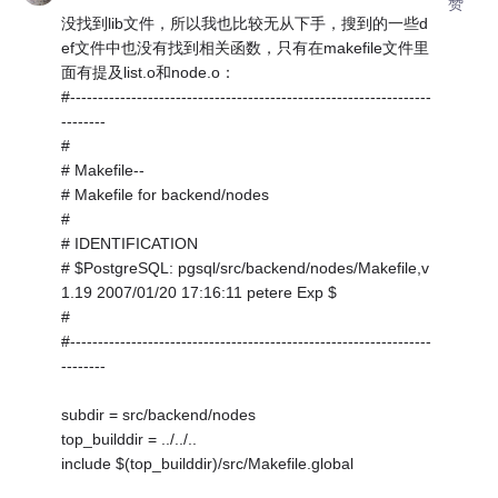
赞
没找到lib文件，所以我也比较无从下手，搜到的一些d
ef文件中也没有找到相关函数，只有在makefile文件里
面有提及list.o和node.o：
#-----------------------------------------------------------------
--------
#
# Makefile--
# Makefile for backend/nodes
#
# IDENTIFICATION
# $PostgreSQL: pgsql/src/backend/nodes/Makefile,v
1.19 2007/01/20 17:16:11 petere Exp $
#
#-----------------------------------------------------------------
--------
subdir = src/backend/nodes
top_builddir = ../../..
include $(top_builddir)/src/Makefile.global