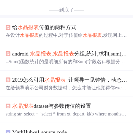
——到底了——
给
水晶报表
传值的两种方式
在设计
水晶报表
的过程中,对于传值给
水晶报表
,发现网上很
难找到比较全的资料,所以特对此内容进行一下总结,供大家
分享. 如果没有为
水晶报表
传值,其显示的结果通常为对应
android
水晶报表
,
水晶报表
分组,统计,求和,sum()函数使用
数据库表的所有记录,那么怎样才能让
水晶报表
只显示用户
需要的数据呢?这就是给
水晶报表
传值的问题.解决这个问
--Sum()函数统计的是明细所有的和Sum(字段名)--根据分组
题有两种方式:给
水晶报表
传递
查询
的值和给
水晶报表
传递
字段统计的和Sum ({xh_Getdinggoudan;1.Djine} ,{xh_Getdin
用户
查询
的结果. 1、给
水晶报表
传递
查询
值 要实现给
ggoudan;1.Ddgdanhao})百度搜的：https://zhidao.baidu.com/q
水晶报表
传递...
2019怎么引用
水晶报表
_让领导一见钟情，动态Excel报表来了
uestion/555790701.htmlSumBasic 语法和 Crystal 语法。重载
Sum (fld)Sum (fld,...
在给领导演示公司财务数据时，怎么才能让他觉得你excel
水平很厉害？答案是：动态报表。【例】如下图所示，选
不能的
月份
就可以生成该月的利润表。是不是很酷。好看
水晶报表
dataset与参数传值的设置
很难的样子? 错！其实很简单。一个公式就可以搞定！设
置步骤：1、整理报表把每个月的利润表放在一个excel工作
string str_select = "select * from xt_depart_kkb where months='"
簿中，命名为 利润表+
月份
。然后添加一个同样格式的
查
+ m_mmonths + "'and xxly like'%" + m_ddepartment + "%'or x
询
表。2、添加
月份
通过数据验证 - 序
列
设置一可下拉选取
xly='各单位' or xxly
的
月份
。3、添加
查询
公式在...
MathHub-v1 source code