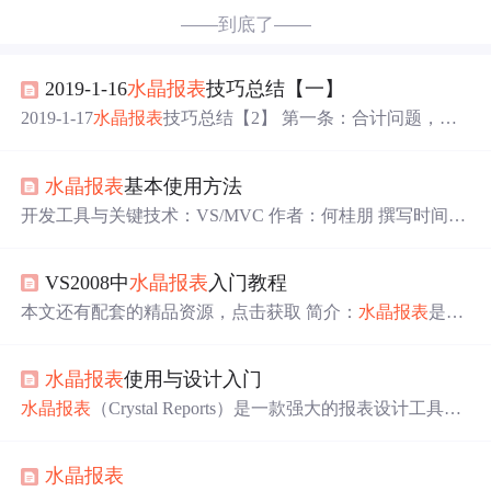
——到底了——
2019-1-16
水晶报表
技巧总结【一】
2019-1-17
水晶报表
技巧总结【2】 第一条：合计问题，包
括
汇总
或者是简单数量合计或者是页面行数的统计或者是
页面数的统计等... 第二条：关于抑制显示，在【详细资
水晶报表
基本使用方法
料】中，有些字段不想在一些页面显示出来，可抑制显示
这些字段，在后面的公式中添加： 第三条：分页问题,有按
开发工具与关键技术：VS/MVC 作者：何桂朋 撰写时间：
组分页或者按行分页或者分组后按行分页 第四条：公式显
2019年4月22日 Crystal Reports（
水晶报表
）是一款商务智
示页码 第五条：各个计数参数函数 第六条：行列的公
能（BI）软件，主要用于设计及产生报表。
水晶报表
是业
式...
VS2008中
水晶报表
入门教程
内最专业、功能最强的报表系统，它除了强大的报表功能
外。最大的优势是实现了与绝大多数流行开发工具的集成
本文还有配套的精品资源，点击获取 简介：
水晶报表
是一
和接口。在VS.Net平台做过报表开发的程序员，一定都对
款灵活的报告解决方案，集成于VS2008中，为开发者提供
水晶报表
强大、高效、集成等特性留下了深刻印象。 除了
报表设计和展示能力。本教程将指导初学者如何在VS2008
开发新...
水晶报表
使用与设计入门
环境下创建和使用
水晶报表
，涵盖从创建项目、设计界
面、数据绑定、计算
汇总
、图表图形设计到参数化报表的
水晶报表
（Crystal Reports）是一款强大的报表设计工具，
全过程。此外，还提供了一份快速入门文档，帮助读者通
它允许开发者快速创建和部署复杂的报表。在当今以数据
过实例学习，快速掌握
水晶报表
的基本操作和技巧，以便
驱动的商业环境中，能够将大量数据转化为易于理解的视
在Window...
水晶报表
觉展示是不可或缺的技能。
水晶报表
不仅可以处理结构化