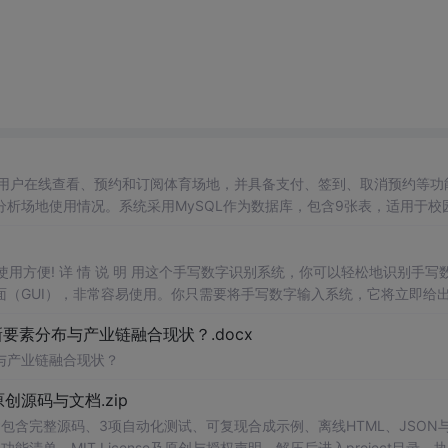
，支持用户在线查看、预约和订阅体育场地，并具备支付、签到、取消预约等功
析场地使用情况。系统采用MySQL作为数据库，包含9张表，适用于校
，使用方便! 详 情 说 明 用这个手写数字识别系统，你可以轻松地识别手写
（GUI），非常容易使用。你只需要将手写数字输入系统，它将立即给
、工作还是日常生活，都能为你提供快速和准确的识别服务。它是一个非
素分布与产业链融合现状？.docx
与产业链融合现状？
.0-原创源码与文档.zip
包含完整源码、3项自动化测试、可复现合成示例、离线HTML、JSON与
能清单、MIT License及原创与授权声明。解压后进入project目录，执