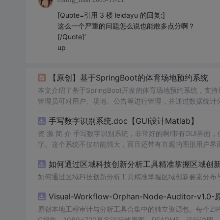
[Quote=引用 3 楼 leidayu 的回复:]
这么一个严重的问题怎么说也能散多点分啊？
[/Quote]‘
up
【原创】基于SpringBoot的体育场地预约系统
本文介绍了基于SpringBoot开发的体育场地预约系统
管理员可对用户、场地、公告等进行管理，并通过数据统计分
景。
手写数字识别系统.doc【GUI设计Matlab】
资 源 简 介 手写数字识别系统，非常好的啊!带有GUI界面
字。这个系统不仅功能强大，而且还带有直观的图形用户界面
的识别结果。这个系统可以在各种场景中使用，无论是学校
如何通过区域科技创新分析工具精准掌握区域创新要
便和实用的工具，你一定会喜欢它的！
如何通过区域科技创新分析工具精准掌握区域创新要素分布
Visual-Workflow-Orphan-Node-Auditor-v1
原创本地工程审计与分析工具合集中的独立资源包。每个ZIP
G报告、1080×720真实运行效果图、README、运行说明、功