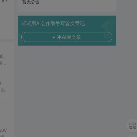
暂无公告
试试用AI创作助手写篇文章吧
+ 用AI写文章
能。
园场
数
出准确
常方
SV
行np