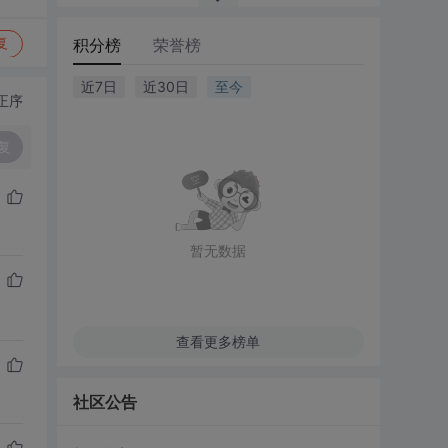
积分榜
荣誉榜
复
近7日
近30日
至今
正序
复
暂无数据
查看更多榜单
社区公告