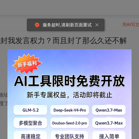
用AI写
服务超时,请刷新页面重试
么封我发言权力？而且封了那么久还不解
P地址吗？凭什么就把我给封了！！！！！！
度了吧