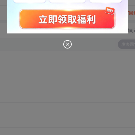
转发到动态
举报
写回
切换为时间
发表回