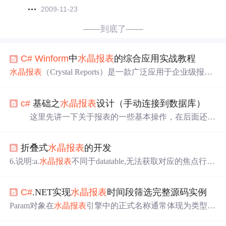
2009-11-23
——到底了——
C#
Winform
中
水晶报表
的综合应用实战教程
水晶报表
（Crystal Reports）是一款广泛应用于企业级报表
开发的工具，以高度自定义化和强大功能著称。本章将介
绍
水晶报表
的基本设置方法，并展示如何将其集成到现有
c#
基础之
水晶报表
设计（手动连接到数据库）
的应用程序中。在
水晶报表
的设计界面上，左侧排列着用
于报表元素添加的工具箱。工具箱内包含多种组件，每个
这里先讲一下关于报表的一些基本操作，在后面还有
组件都有其特定的功能和用途。主要工具箱组件包括：文
其他介绍。 我们知道在数据库项目中，报表经常会使
本对象：用于在报表中添加文本内容。图像对象：用于插
用的。vs08为我们提供了两类报表模板，一类是名为“报
入图片，可以是来自文件系统或数据库的图像。线条和
折叠式
水晶报表
的开发
表”的报表设计模板，扩展名为“.rdlc”,简称“微软报表”；另
框：用于在报表中绘制线条或框线，增加视觉区分。图表
一类名为“Crystal报表”的报表设计模板，扩展名为“.rpt”，
6.说明:a.
水晶报表
不同于datatable,无法获取对应的焦点行，
对象。
简称“
水晶报表
”。 这里要讲的是最常使用的
水晶报表
因此折叠列一般选对应主从表的对应关系列，获取方式为
。 报
e.brick.text,然后根据对应关系可获去从表的信息。b.报表的
C#
.NET实现
水晶报表
时间段筛选完整源码实例
数据需要利用存储过程或者缓存将数据提前结算出结果，
避免数据刷新时在进行计算，耗时严重，影响用户体
Param对象在
水晶报表
引擎中的正式名称通常体现为类型，
验。"收起":"查看";新增列的功能是为了展示人员公示的详
属于命名空间下的核心类。每一个实例代表一个可被用户
情信息，一般的加工厂每个人员会同时操作多台设备，当