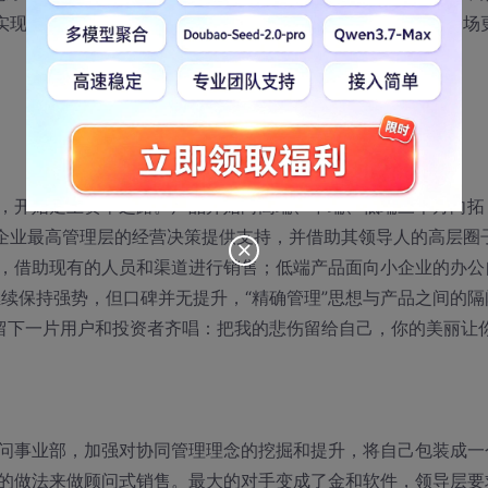
够实现数据整合和自定义开发的综合办公平台。市场上迎来了一场
，开始走上资本之路。产品开始向高端、中端、低端三个方向拓
为企业最高管理层的经营决策提供支持，并借助其领导人的高层圈
，借助现有的人员和渠道进行销售；低端产品面向小企业的办公
续保持强势，但口碑并无提升，“精确管理”思想与产品之间的隔
留下一片用户和投资者齐唱：把我的悲伤留给自己，你的美丽让
问事业部，加强对协同管理理念的挖掘和提升，将自己包装成一
的做法来做顾问式销售。最大的对手变成了金和软件，领导层要