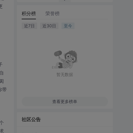
更
积分榜
荣誉榜
近7日
近30日
至今
子
自
暂无数据
阂
你带
查看更多榜单
社区公告
个
求