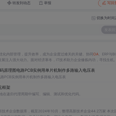
转发到动态
举报
写回
切换为时间
发表回
术优化内部管理，提升效率，成为企业度过难关的关键。协同
OA
、ERP与B
发展注入强大动力。面对经济寒冬，IT技术助力企业修炼内功，寻找生机
代码原理图电路PCB实例用单片机制作多路输入电压表
电路PCB实例用单片机制作多路输入电压表
体元框架
自主地在递归代理周期中编写、编辑、测试和优化代码。
）
业数据库，截至2024年10月，整理高新技术企业44.2万家 本次团队