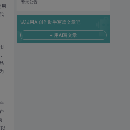
暂无公告
消用
代
试试用AI创作助手写篇文章吧
+ 用AI写文章
用
，
品
为
产
户
稳
其以