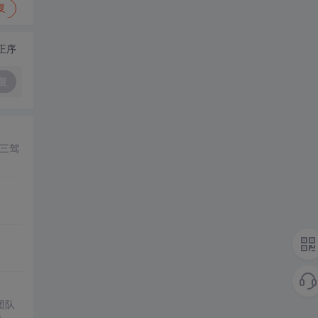
复
正序
复
I三驾
。