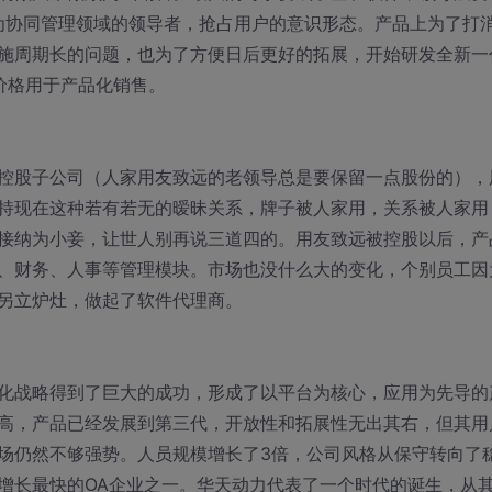
成为协同管理领域的领导者，抢占用户的意识形态。产品上为了打
施周期长的问题，也为了方便日后更好的拓展，开始研发全新一
价格用于产品化销售。
控股子公司（人家用友致远的老领导总是要保留一点股份的），
持现在这种若有若无的暧昧关系，牌子被人家用，关系被人家用
接纳为小妾，让世人别再说三道四的。用友致远被控股以后，产
、财务、人事等管理模块。市场也没什么大的变化，个别员工因
另立炉灶，做起了软件代理商。
化战略得到了巨大的成功，形成了以平台为核心，应用为先导的
高，产品已经发展到第三代，开放性和拓展性无出其右，但其用
场仍然不够强势。人员规模增长了3倍，公司风格从保守转向了
增长最快的OA企业之一。华天动力代表了一个时代的诞生，从