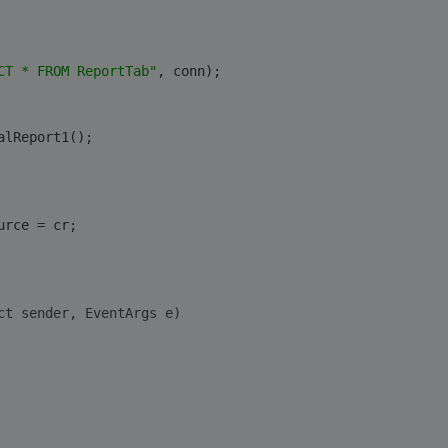
CT * FROM ReportTab"
, conn);
alReport1();
urce = cr;
ct sender, EventArgs e)