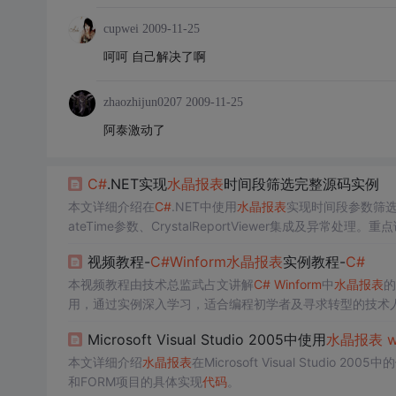
cupwei
2009-11-25
呵呵 自己解决了啊
zhaozhijun0207
2009-11-25
阿泰激动了
C#
.NET实现
水晶报表
时间段筛选完整源码实例
本文详细介绍在
C#
.NET中使用
水晶报表
实现时间段参数筛选的技
ateTime参数、CrystalReportViewer集成及异常处理。重
nForm
示例
代码
，适用于企业级报表系统开发。
视频教程-
C#
Winform
水晶报表
实例教程-
C#
本视频教程由技术总监武占文讲解
C#
Winform
中
水晶报表
的
用，通过实例深入学习，适合编程初学者及寻求转型的技术人
Microsoft Visual Studio 2005中使用
水晶报表
w
本文详细介绍
水晶报表
在Microsoft Visual Studi
和FORM项目的具体实现
代码
。