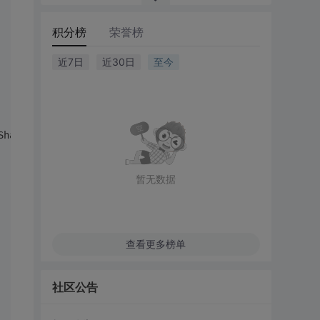
积分榜
荣誉榜
近7日
近30日
至今
Share.None);
暂无数据
查看更多榜单
社区公告