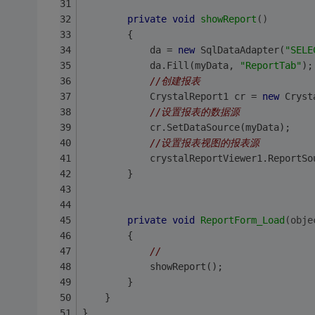
private
void
showReport
()
        {
            da = 
new
 SqlDataAdapter(
"SELE
            da.Fill(myData, 
"ReportTab"
);
//创建报表
            CrystalReport1 cr = 
new
 Cryst
//设置报表的数据源
            cr.SetDataSource(myData);
//设置报表视图的报表源
            crystalReportViewer1.ReportSo
        }
private
void
ReportForm_Load
(obje
        {
//
            showReport();
        }
    }
}