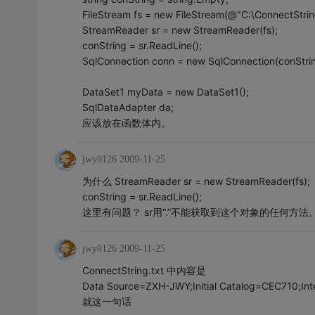
FileStream fs = new FileStream(@"C:\ConnectStrin
StreamReader sr = new StreamReader(fs);
conString = sr.ReadLine();
SqlConnection conn = new SqlConnection(conStrin
DataSet1 myData = new DataSet1();
SqlDataAdapter da;
应该放在函数体内。
jwy0126
2009-11-25
为什么 StreamReader sr = new StreamReader(fs);
conString = sr.ReadLine();
这里有问题？ sr用“.”不能获取到这个对象的任何方法。R
jwy0126
2009-11-25
ConnectString.txt 中内容是
Data Source=ZXH-JWY;Initial Catalog=CEC710;Int
就这一句话