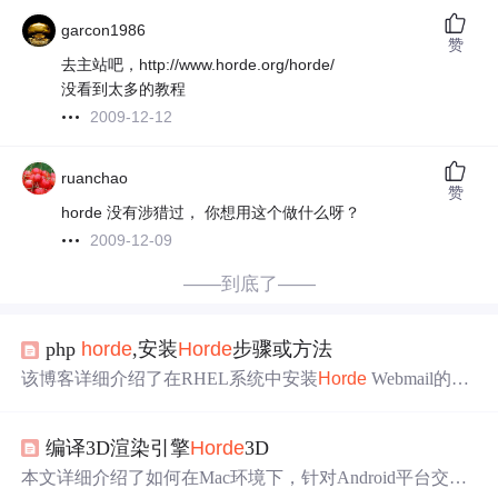
garcon1986
赞
去主站吧，http://www.horde.org/horde/
没看到太多的教程
2009-12-12
ruanchao
赞
horde 没有涉猎过， 你想用这个做什么呀？
2009-12-09
——到底了——
php
horde
,安装
Horde
步骤或方法
该博客详细介绍了在RHEL系统中安装
Horde
Webmail的过
程，包括所需的MySQL、PHP和相关模块的安装。然后，
通过pear和pecl安装了fileinfo和memcache模块，并设置了相
编译3D渲染引擎
Horde
3D
应的权限。接着，配置了
Horde
的数据库连接，使用了Mys
ql数据库，并导入了预定义的数据库结构。此外，还提到
本文详细介绍了如何在Mac环境下，针对Android平台交叉
了配置管理员设置、用户权限以及修改
Horde
的配置文件