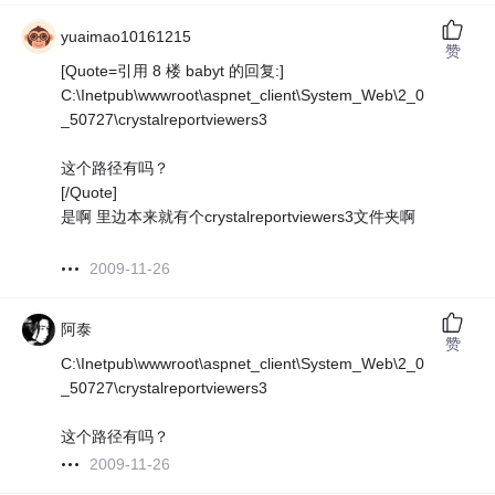
yuaimao10161215
赞
[Quote=引用 8 楼 babyt 的回复:]
C:\Inetpub\wwwroot\aspnet_client\System_Web\2_0
_50727\crystalreportviewers3
这个路径有吗？
[/Quote]
是啊 里边本来就有个crystalreportviewers3文件夹啊
2009-11-26
阿泰
赞
C:\Inetpub\wwwroot\aspnet_client\System_Web\2_0
_50727\crystalreportviewers3
这个路径有吗？
2009-11-26