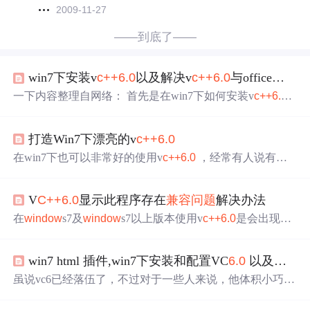
2009-11-27
——到底了——
win7下安装v
c++
6.0
以及解决v
c++
6.0
与office的兼容性问题的方法
一下内容整理自网络： 首先是在win7下如何安装v
c++
6.0
，要注意3点： 1.在安装或者使用Visual
C++
6.0
时，凡是
出现兼容性问题提示对话框，一律按以下方式处理——把
打造Win7下漂亮的v
c++
6.0
“不再显示此消息”打上勾，然后选择“运行程序”。 2.在安
装VC的时候，选择“custom（自定义安装）”： 接下来就
在win7下也可以非常好的使用v
c++
6.0
，经常有人说有
兼
要，注意了——不要选择TOOLS里面的OLE/COM OBJEC
容问题
，不过网上有很多解决方案，我简单罗列一下：1.
T VIEWER工具，就可以顺
下载v
c++
6.0
的软件，我喜欢用英文版的，中文的也行，这
V
C++
6.0
显示此程序存在
兼容问题
解决办法
里包括了这两个版本：地址：http://down.gougou.com/dow
n?cid=C7D4A2496
在
window
s7及
window
s7以上版本使用v
c++
6.0
是会出现以
下问题： 解决兼容性问题，需要打开下载好的V
C++
6.0
，
在文件中打开如下目录： 你V
C++
6.0
所在的文件夹\Comm
win7 html 插件,win7下安装和配置VC
6.0
以及行号和助手插件
on\MSDev98\Bin 在里面找到MSDEV.EXE 原本的文件名是
没有办法进行改变兼容性的，可以将它的文件名改为任意
虽说vc6已经落伍了，不过对于一些人来说，他体积小巧运
名字，然后右击—&gt;属性—&gt;兼容性—&gt;勾选上以兼
行速度快，平时用用也是可以的。下面是雅乐网整理的win
容模式运行...
7下安装配置vc6的一些资料。首先是vc6的安装，雅乐网用