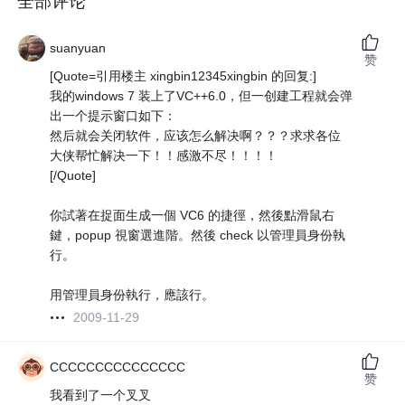
全部评论
suanyuan
赞
[Quote=引用楼主 xingbin12345xingbin 的回复:]
我的windows 7 装上了VC++6.0，但一创建工程就会弹
出一个提示窗口如下：
然后就会关闭软件，应该怎么解决啊？？？求求各位
大侠帮忙解决一下！！感激不尽！！！！
[/Quote]
你試著在捉面生成一個 VC6 的捷徑，然後點滑鼠右
鍵，popup 視窗選進階。然後 check 以管理員身份執
行。
用管理員身份執行，應該行。
2009-11-29
CCCCCCCCCCCCCCC
赞
我看到了一个叉叉