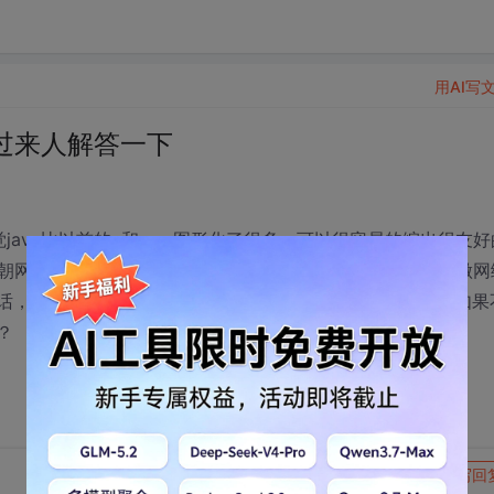
用AI写
求过来人解答一下
觉java比以前的c和c++图形化了很多，可以很容易的编出很友好
朝网络游戏这个方向发展，各位大虾能否指点一下如果我朝做网
的话，做的都是哪一方面的工作，图形界面，还是后台功能，如果
？
转发到动态
举报
写回