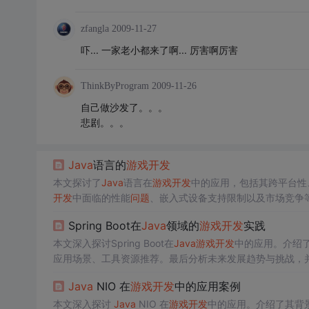
zfangla
2009-11-27
吓... 一家老小都来了啊... 厉害啊厉害
ThinkByProgram
2009-11-26
自己做沙发了。。。
悲剧。。。
Java
语言的
游戏
开发
本文探讨了
Java
语言在
游戏
开发
中的应用，包括其跨平台性
开发
中面临的性能
问
题
、嵌入式设备支持限制以及市场竞争
势，如移动
游戏
、云
游戏
以及VR与AR
游戏
。
Spring Boot在
Java
领域的
游戏
开发
实践
本文深入探讨Spring Boot在
Java
游戏
开发
中的应用。介绍
应用场景、工具资源推荐。最后分析未来发展趋势与挑战，
Java
NIO 在
游戏
开发
中的应用案例
本文深入探讨
Java
NIO 在
游戏
开发
中的应用。介绍了其背