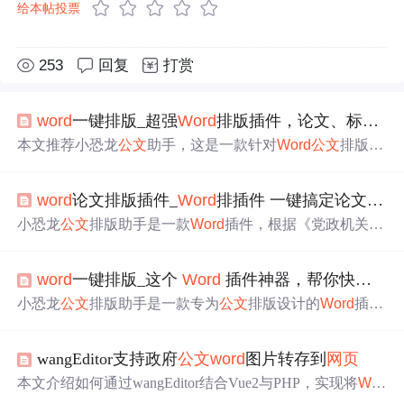
给本帖投票
253
回复
打赏
word
一键排版_超强
Word
排版插件，论文、标书、
本文推荐小恐龙
公文
助手，这是一款针对
Word
公文
排版的
插件，符合《党政机关
公文
格式
国家标准》，提供一键设
置页面版式、文字
格式
、删除多余元素等功能，支持文档
word
论文排版插件_
Word
排插件 一键搞定论文、标书、报告、
加密及多种
格式
保存。安装后在
Word
工具栏添加【
公文
】
按钮，极大提升排版效率。
小恐龙
公文
排版助手是一款
Word
插件，根据《党政机关
公
文
格式
国家标准》快速设置页面版式、文字
格式
等。支持
一键删除空格、空行、页眉横线等，提升科研工作者撰写
word
一键排版_这个
Word
插件神器，帮你快速搞定排版问题
公文
、论文等文档的效率。
小恐龙
公文
排版助手是一款专为
公文
排版设计的
Word
插
件，依据《党政机关
公文
格式
国家标准》制作，具备快速
设置页面版式、文字
格式
等功能。除了介绍这款插件外，
wangEditor支持政府
公文
word
图片转存到
网页
还分享了一些
Word
高效使用的技巧。
本文介绍如何通过wangEditor结合Vue2与PHP，实现将
Wor
d
、Excel、PDF等文档
中
的图片提取并上传至服务器的功