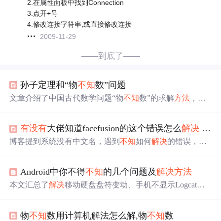
2.在属性面板中找到Connection
3.点开+号
4.修改连接字符串,或直接修改连接
2009-11-29
——到底了——
孙子定理和“物
不知
数”问题
文章介绍了中国古代数学问题“物
不知
数”的求解
方法
，利
用孙子定理（中国剩余定理）
解决
了一次同余式组，通过
逐步满足法和中国剩余定理公式计算出满足给定条件的整
有没有
大佬知道facefusion的这个错误怎么
解决
跪谢
数。
博客提到系统没有中文名，遇到
不知
如何
解决
的错误，与P
ython相关。反映了在使用Python过程中碰到系统命名方面
的问题及
解决
困境。
Android中你不得
不知
的几个问题及
解决
方法
本文汇总了
解决
移动硬盘盘符变动、手机不显示Logcat日
志、项目导入失败等问题的
方法
，并介绍了如何有效利用
GitHub资源。
物
不知
数用计算机解法怎么解,物
不知
数