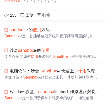
给本帖投票
255
回复
打赏
sandbox
ie的
使用
方法
Sandbox
ie是一款能够创建系统和程序间隔离层的防护软
件，本文详细介绍了
Sandbox
ie的安装、设置及应用方
法，包括如何保护浏览器、邮件客户端及试用未知软件
沙盒
sandbox
ie的
使用
等。
文章介绍了如何
使用
开源软件
SandBox
ie进行安全的程序
安装和测试，包括创建沙盒、设置快捷方式、管理进程、
配置沙盒权限、网络访问控制以及文件保存选项。此外，
电脑软件：沙盒
Sandbox
ie 快速上手
使用
教程
还讨论了沙盒在实际应用中的场景，如限制QQ等软件的行
为，确保系统安全。
本文介绍了
Sandbox
ie这款安全工具，其功能包括隔离网
页浏览、电子邮件防护、数据保护、应用测试以及危险程
序测试。详细讲解了安装步骤和软件
使用
方法，确保用户
Windows沙盒：
sandbox
ie-plus工作原理及安装
使用
在安全环境中进行操作。,
Sandbox
ie是一款用于保护系统安全的软件，通过创建隔
离的虚拟环境运行不受信任的应用。它能防止恶意软件，