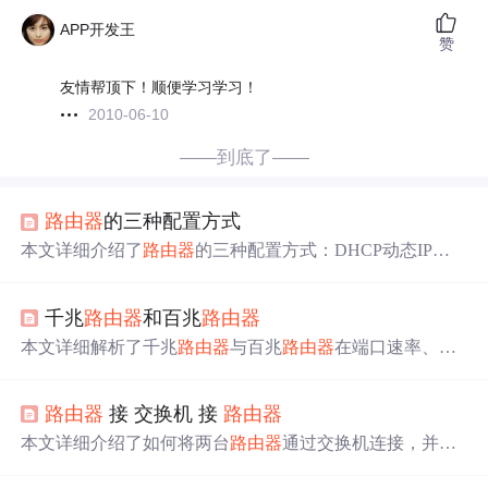
APP开发王
赞
友情帮顶下！顺便学习学习！
2010-06-10
——到底了——
路由器
的三种配置方式
本文详细介绍了
路由器
的三种配置方式：DHCP动态IP上
网，二级
路由器
作为交换机使用，以及二级
路由器
的无线
桥接。在DHCP设置中，需将二级
路由器
WAN口设为动态I
千兆
路由器
和百兆
路由器
P，并修改LAN口IP为与主
路由器
不同网段。当
路由器
作为
交换机使用时，需关闭其DHCP服务器并确保LAN口IP与
本文详细解析了千兆
路由器
与百兆
路由器
在端口速率、无
主
路由器
在同一网段。无线桥接则用于增强无线信号，需
线速率、CPU及芯片配置上的区别，以及如何根据宽带大
知主
路由器
无线参数，桥接后关闭二级
路由器
的DHCP服
小正确选择
路由器
类型。同时，提供了判断
路由器
是否为
务器并设置独立的无线网络名称和密码。
路由器
接 交换机 接
路由器
千兆的方法。
本文详细介绍了如何将两台
路由器
通过交换机连接，并提
供接线方法和配置步骤，以避免IP冲突，确保网络正常运