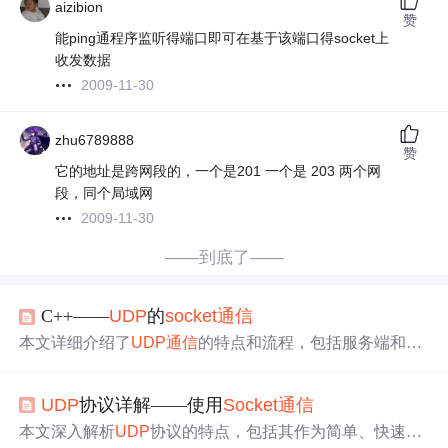
aizibion
赞
能ping通程序监听得端口即可在基于该端口得socket上
收发数据
2009-11-30
zhu6789888
赞
它的地址是跨网段的，一个是201 一个是 203 两个网
段，同个局域网
2009-11-30
——到底了——
C++——
UDP
的
socket
通信
本文详细介绍了
UDP
通信
的特点和流程，包括服务端和客
户端的编程步骤，通过具体代码示例展示了如何使用Winso
ck进行
UDP
数据包的发送和接收。
UDP
协议详解——使用
Socket
通信
本文深入解析
UDP
协议的特点，包括其作为简单、快速传