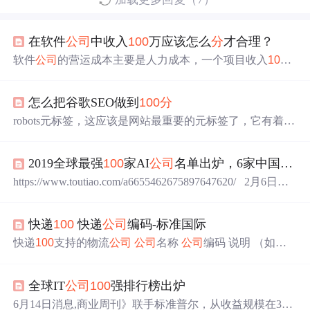
在软件
公司
中收入
100
万应该怎么
分
才合理？
软件
公司
的营运成本主要是人力成本，一个项目收入
100
万大家应该怎么
分
呢？注意这里的收入一百万不是指利润
1
00
万，而是指合同金额一百万，也就是这个项目完成后甲
怎么把谷歌SEO做到
100
分
方支付的所有项目款，所以也许用“成本规划”这个词更
好，通常来说由于项目情况不同，要做到合理就会有不同
robots元标签，这应该是网站最重要的元标签了，它有着页
的方式，甚至差异会很大，不可能有一成不变的合理
分
配
面是否能被搜索引擎索引的控制权，一般设置为“index,foll
方式，但是这个问题牵动着所有人的心，如果不合理或者
ow”页面才会被搜索引擎抓取。
团队不理解，那么将会带来非常负面的影响，未来很美科
2019全球最强
100
家AI
公司
名单出炉，6家中国
公司
技成立有些年头了，这方面在持续探索中，有了一些经
https://www.toutiao.com/a6655462675897647620/ 2月6日，
验，这里和大家探讨下，欢迎留言讨论。
CB Insights 发布了2019全球 Top
100
AI创业
公司
年度榜
单。据了解，此次被提名和申请榜单的
公司
数量和上一届
快递
100
快递
公司
编码-标准国际
（2000多家）相比又创新高，共有3000多家AI创业
公司
参
选，最终在全球范围内遴选出最有发展前景的
100
家AI创
快递
100
支持的物流
公司
公司
名称
公司
编码 说明 （如有
业
公司
。 榜单评选标准和去年相比也...
疑问，可以联系合同上的快递
100
的对接人员沟通） 类型
国家编码 邮政包裹/平邮 youzhengguonei 中国邮政包裹、中
全球IT
公司
100
强排行榜出炉
国邮政小包、中国邮政平邮，指较大较慢的邮政件，与ems
不同，若
分
不清单号属于哪个
公司
，建议先拿单号到快递
1
6月14日消息,商业周刊》联手标准普尔，从收益规模在3亿