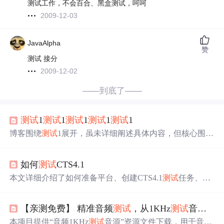
测试工作，不会百合、黑盒测试，呵呵
2009-12-03
JavaAlpha
赞
测试 接分
2009-12-02
——到底了——
测试
1
测试
1
测试
1
测试
1
测试
1
博客围绕
测试
1展开，虽未详细阐述具体内容，但核心围绕
测试
1。
如何
测试
CTS4.1
本文详细介绍了如何准备平台、创建CTS4.1
测试
任务、理
解
测试
报告、继续未完成的
测试
计划，以及如何针对失败
项和单个
测试
用例进行
测试
。提供了CTS4.1
测试
的步骤和
【亲测免费】 精准音频
测试
，从1KHz
测试
音源开始
注意事项，包括环境配置、命令行操作和
测试
报告解析。
本项目提供“音频1KHz
测试
音源”资源文件下载，用于音频