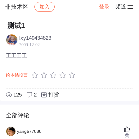
非技术区
登录
频道
加入
帖子详情
社区
非技术区
测试1
lxy149434823
2009-12-02
工工工工
给本帖投票
125
2
打赏
全部评论
yang677888
赞