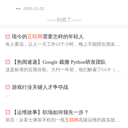
2009-12-02
——到底了——
现今的
互联网
需要怎样的年轻人
有人要说，让人一天工作12个小时，晚上不能陪女朋友，
周末不能出去放松。这是正常人的生活吗？当然不是；这
样合理吗，当然不合理；这样人道吗，当然不人道。但套
【热闻速递】Google 裁撤 Python研发团队
用现下流行的一句话。”小孩才分对错，大人只看利弊。
“ 这就是
互联网
行业的游戏规则，两军交战抢占要地，日
这是标准的近期谷歌。大约一年前，他们解雇了GCP（Go
行八百里的一方肯定比日行五百里的一方先行到达，速度
ogle Cloud Platform，谷歌云平台）的高级支持人员，用更
和体力决定胜负。 所以请不要咒骂小米吃人的加班文化，
便宜的工人来替代他们。PS: 我不会说是哪个MAAN\_（这
也不要嘲笑那些诺基亚被裁的员工。一
游戏行业关键人才争夺战
里可能是某个
公司
或组织的缩写，但没有上下文很难确定
具体含义），但现在的招聘人员有一半是印度人。巧合的
是，正是这个MAAN\_在相对近期的时间内解雇了我，而
自8年前一头扎进游戏行业，如今30岁出头的张福茂俨然已
不是试图在
公司
内部为我找到另一个职位。令人难以置
成业内的一杆“老枪”。
信。也许MAANGs（可能是指某些
大型
科技
公司
，如微
【运维故事】职场如何领先一步？
2007年，曾先后供职于金山、新浪网游事业部的张福茂辞
软、亚马逊、苹果、Netflix和谷歌）需要更多地关注长期
职创业，成立北京游戏谷信息技术有限
公司
（以下简称：
前言：从富士康装手机到一线
互联网
高级运维的真实故事-
可持续性，如果
游戏谷），半年后，其第一款网页游戏《
英雄
之门》在盛
-真实讲述自己成长感悟，小伙伴们共勉。 我是Freeman，