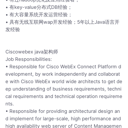
• 有key-value分布式DB经验；
• 有大容量系统开发运营经验；
• 具有无线互联网wap开发经验；5年以上Java语言开
发经验
Ciscowebex java架构师
Job Responsibilities:
• Responsible for Cisco WebEx Connect Platform d
evelopment, by work independently and collaborat
e with Cisco WebEx world wide architects to get de
ep understanding of business requirements, techni
cal requirements and technical operation requireme
nts.
• Responsible for providing architectural design an
d implement for large-scale, high performance and
high availability web server of Content Managemen