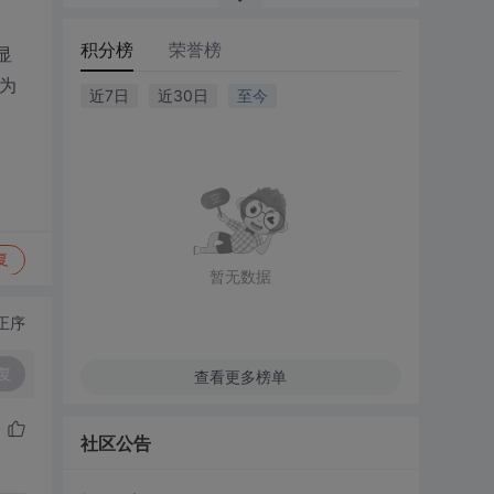
积分榜
荣誉榜
显
1为
近7日
近30日
至今
复
暂无数据
正序
复
查看更多榜单
社区公告