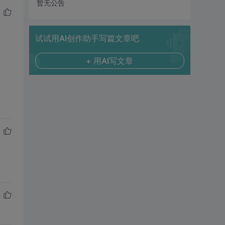
暂无公告
试试用AI创作助手写篇文章吧
+ 用AI写文章