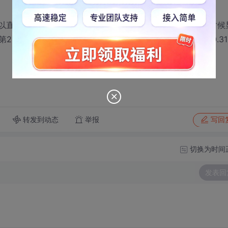
以直接计算出来填入表中，但是我设置了公式字段 当为null时候
.30.31也会显示“河干”了如何让它只显示28天呢即29.30.3
转发到动态
举报
写回
切换为时间
发表回