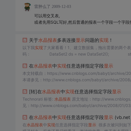
雷肿么了
2009-12-03
可以用交叉表,
或者先用SQL写好,然后普通的报表一个字段一个字段
关于
水晶报表
多表连接
显示
问题的
实现
！
以下我
实现
了大家看看！1、建立数据集，拖出需要的两个表
码： DataSet2 ds = new DataSet2(); string conne
g"
在
水晶报表
中
实现
任意选择指定字段
显示
本文转载自：https://www.cnblogs.com/babyt/archive/2005/04/21/142309.html
要
显示
的字段进行自定义...
[转]在
水晶报表
中
实现
任意选择指定字段
显示
Technorati 标签:
水晶报表
原文地址：http://www.cnblogs.com/babyt/archive/2005/04/21/142309.html 本文的C#改进版本请参
见：http://www.cnblogs.com/babyt/archive/2008/01/03
在
水晶报表
中
实现
任意选择指定字段
显示
(vb.net
在
水晶报表
中
实现
任意选择指定字段
显示
很多次被问到如