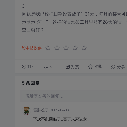
31
问题是我已经把日期设置成了1-31天，每月的某天可
示显示“河干”，这样的话比如二月里只有28天的话，第29
空白就好？
给本帖投票
114
5
打赏
分享
收藏
5 条
回复
请发表友善的回复…
雷肿么了
2009-12-03
下次不乱回贴了,,害了人家崽女...