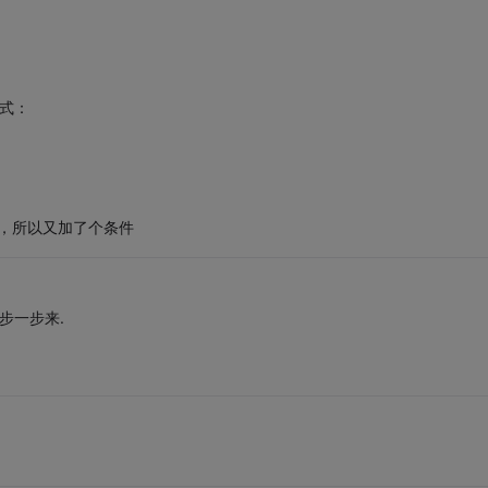
式：
况，所以又加了个条件
步一步来.