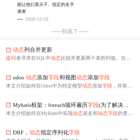
能让他们显示子、指定的名字
谢谢
2009-12-03
——到底了——
动态
列合并更新
提问
者寻求在SQL中
动态
比较并更新两个表的列值。当前
使用MERGE语句，但希望在列名变化或新增列时无需手动
修改查询。回答建议使用集算器的SPL语言，通过连接数
odoo
动态
添加
字段
和视图
动态
添加
字段
据库、查询所需更新的
字段
，然后执行更新操作，以实现
动态
合并和更新。
本文介绍如何在Odoo中为特定模型
动态
添加
字段
，并将其
显示在指定视图中。通过实例演示了如何给account.move.li
ne模型添加自定义
字段
，并将这些
字段
添加到pivot视图
Mybatis框架：foreach循环遍历
字段
(为了解决
动态
中。
本文介绍如何在MyBatis中实现
动态
表名和
动态
字段
的查询
功能，包括使用foreach标签进行
字段
遍历的方法及注意事
项。
DRF，
动态
指定序列化
字段