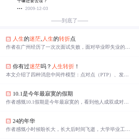
干嘛还要去读？
2009-12-03
——到底了——
人生
的
迷茫
,
人生
的
转折
点
作者在广州经历了一次次面试失败，面对毕业即失业的压
力，身体状况急剧下降。尽管如此，仍保持乐观态度，坚
信只要不停下脚步，总能找到属于自己的位置。
你有过
迷茫
吗？
人生
转折
！
本文介绍了四种消息中间件模型：点对点（PTP）、发布
订阅（Pub/Sub）、分区（Partition）和Transfer模型。PTP
模型基于队列，一条消息只能被一个消费者消费；Pub/Sub
10.1是今年最寂寞的假期
模型允许多个消费者同时接收消息；Partition模型结合了PT
P和Pub/Sub，通过分区实现并行消费；Transfer模型则通过
作者感慨10.1假期是今年最寂寞的，看到他人成双成对，
通道实现消息全量复制，消费者数量不限。这些模型各有
自己却爱情失败、事业无成。27岁的他陷入
迷茫
，反思自
优缺点，适用于不同的应用场景。
己的
人生
，认为过去做错很多事，或许这个假期是
人生
转
24的年华
折
点，自己正孤单痛苦着。
作者感慨小时候盼长大，长大后时间飞逝，大学毕业工作
后生活压力大。认为24岁是
人生
转折
点，24岁前可轻狂，2