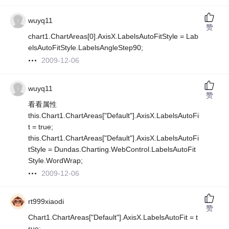
wuyq11
赞
chart1.ChartAreas[0].AxisX.LabelsAutoFitStyle = Lab
elsAutoFitStyle.LabelsAngleStep90;
2009-12-06
wuyq11
赞
看看属性
this.Chart1.ChartAreas["Default"].AxisX.LabelsAutoFi
t = true;
this.Chart1.ChartAreas["Default"].AxisX.LabelsAutoFi
tStyle = Dundas.Charting.WebControl.LabelsAutoFit
Style.WordWrap;
2009-12-06
rt999xiaodi
赞
Chart1.ChartAreas["Default"].AxisX.LabelsAutoFit = t
rue;