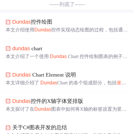
——到底了——
Dundas
控件绘图
本文介绍使用
Dundas
控件实现动态绘图的过程，包括通过
鼠标操作修改图表数据点，并利用右键菜单调整图表属性
如
坐标轴
范围、字体等。
dundas
chart
本文介绍了一个使用
Dundas
Chart 控件绘制图表的例子，
包括设置图表样式、配置系列属性、添加图例及设置
坐标
轴
等。通过具体代码展示了如何绑定数据并呈现为折线
Dundas
Chart Element 说明
图。
本文详细介绍了
Dundas
Chart 的各个组成部分，包括
坐标
轴
标签、
坐标轴
名称、图表区域、图表图片、图组序列、
图例、网格线、绘图区域及数据标签等，并阐述了各组件
Dundas
控件的X轴字体竖排版
之间的关系。
本文探讨了在
Dundas
图表中如何将X轴的标签设置为竖排
显示的方法。作者尝试了旋转显示但未达到预期效果，文
中提供了具体的代码示例。
关于C#图表开发的总结