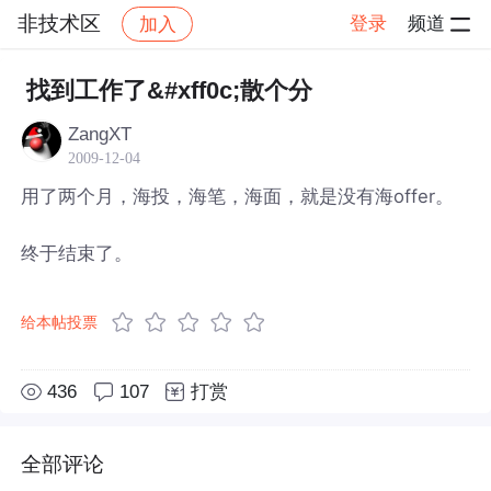
非技术区
登录
频道
加入
帖子详情
社区
非技术区
找到工作了&#xff0c;散个分
ZangXT
2009-12-04
用了两个月，海投，海笔，海面，就是没有海offer。
终于结束了。
给本帖投票
436
107
打赏
全部评论