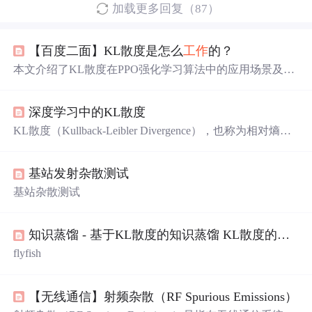
加载更多回复（87）
【百度二面】KL散度是怎么
工作
的？
本文介绍了KL散度在PPO强化学习算法中的应用场景及计
算过程。KL散度作为衡量模型间概率
分
布差异的损失函
数，通过控制策略更新步长来优化模型性能。文章还提供
深度学习中的KL散度
了AI大模型学习路线，包括系统设计、提示词工程、平台
开发等七个阶段，并
分
享了相关学习资源。掌握大模型技
KL散度（Kullback-Leibler Divergence），也称为相对熵，
术可提升数据处理能力，满足实际项目需求。
是信息论中的一个概念，用于衡量两个概率
分
布间的差
异。它起源于统计学家Kullback和Leibler的
工作
，它的本质
基站发射杂散测试
是衡量在用一个
分
布来近似另一个
分
布时，引入的信息损
失或者说误差。在机器学习、深度学习领域中，KL散度被
基站杂散测试
广泛运用于变
分
自编码器中(Variational AutoEncoder,简称V
AE)、EM算法、GAN网络中。
知识蒸馏 - 基于KL散度的知识蒸馏 KL散度的方向
flyfish
【无线通信】射频杂散（RF Spurious Emissions）