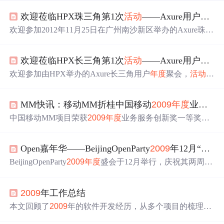
欢迎莅临HPX珠三角第1次
活动
——Axure用户
年度
欢迎参加2012年11月25日在广州南沙新区举办的Axure珠三
角用户
年度
聚会，
活动
涵盖签到、讲座、午餐、自我介
绍、讲座等
环节
，适合互联网领域的各类专业人士参与。
欢迎莅临HPX长三角第1次
活动
——Axure用户
年度
欢迎参加由HPX举办的Axure长三角用户
年度
聚会，
活动
将
于2012年11月18日在广州市易杰数码科技有限公司南京分
公司举行，主题为'长三角Axure用户
年度
聚会'，
活动
内容
MM快讯：移动MM折桂中国移动
2009
年度
业务服务创新奖
包括HPXParty介绍、自我介绍、公开课等
环节
，费用免
费，人数上限为100人。
中国移动MM项目荣获
2009
年度
业务服务创新奖一等奖，
广东分公司亦获得集体一等奖。MM项目自启动以来，在
团队努力下已拥有超100万注册用户及近6000个应用。2010
Open嘉年华――BeijingOpenParty
2009
年12月“Upon The Rock”（岩上）手记
年将加强平台建设并引入更多应用供应商。
BeijingOpenParty
2009
年度
盛会于12月举行，庆祝其两周年
纪念。
活动
汇聚了众多技术爱好者，分享了一系列精彩纷
呈的话题演讲和技术交流。包括iPhone软件设计流程、技
2009
年工作总结
术社区的发展探讨等内容。
本文回顾了
2009
年的软件开发经历，从多个项目的梳理、
改造到新系统的设计开发，总结了软件开发过程中遇到的