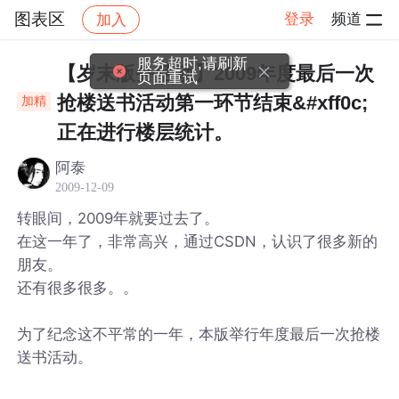
图表区
登录
频道
加入
帖子详情
社区
图表区
服务超时,请刷新
【岁末版务活动】2009年度最后一次
页面重试
抢楼送书活动第一环节结束&#xff0c;
加精
正在进行楼层统计。
阿泰
2009-12-09
转眼间，2009年就要过去了。
在这一年了，非常高兴，通过CSDN，认识了很多新的
朋友。
还有很多很多。。
为了纪念这不平常的一年，本版举行年度最后一次抢楼
送书活动。