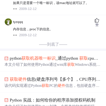
如果只是需要一个唯一标识，读mac地址就可以了。
2009-12-12
tyzqqq
赞
内存信息，proc下的信息。
2009-12-12
——到底了——
python
获取
机器
唯一
标识
_通过python
获取
cpu和硬盘等
本文介绍了如何使用Python通过wmi库
获取
Windows系统的
硬件
信息，包括硬盘序列号、CPUID、主板序列号、MAC
地址和BIOS序列号，组合成
机器
的
唯一
识别码。
获取
硬件
信息(硬盘序列号【多个】，CPU序列号，主板序列号，mac地址【得到
该代码实现通过Python
获取
PC的
硬件
信息，包括硬盘序列
号、CPU序列号、主板序列号、MAC地址以及BIOS序列
号。使用了WMI库来访问Windows管理规范接口，
获取
本
Python 实战：如何给你的程序添加授权码机制
地
机器
的详细
硬件
指纹，并提供了将这些信息整合成
唯一
标识
的方法。