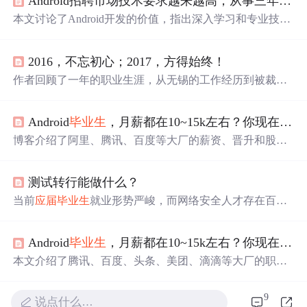
Android招聘市场技术要求越来越高，从事三年开发是否应该考虑转行？，计算机
本文讨论了Android开发的价值，指出深入学习和专业技能
提升的重要性，而非盲目转行。文章提到Android行业前景
稳定，薪资水平因需求而高，强调了进阶学习路径如UI设
2016，不忘初心；2017，方得始终！
计、框架解析、性能调优、插件化技术、NDK开发等，以
及提供完整的在线学习资源以帮助开发者提升和应对面试
作者回顾了一年的职业生涯，从无锡的工作经历到被裁员
挑战。
后的
迷茫
，再到上海寻找机会的过程。分享了在技术上的
成长与不足，表达了对未来工作的期待和计划。
Android
毕业生
，月薪都在10~15k左右？你现在多少
博客介绍了阿里、腾讯、百度等大厂的薪资、晋升和股票
期权情况。还阐述进大厂要明确职位技能要求并制定学习
计划，给出Android开发学习路线、参考书目，分享了包含
测试转行能做什么？
基础知识、Java集合、JVM等方面的最新面试真题。
当前
应届
毕业生
就业形势严峻，而网络安全人才存在百万
缺口。网络安全行业就业薪资高、涨薪快，人才缺口大、
岗位多，职业增值潜力大。作者还免费分享网安学习资
Android
毕业生
，月薪都在10~15k左右？你现在多少，2025年银行面试题目
料，包括路线图、视频教程、技术文档、工具包、面试题
和源码等。
本文介绍了腾讯、百度、头条、美团、滴滴等大厂的职
级、薪资、调薪等情况。还阐述了进大厂的方法，包括明
确职位技能要求、制定学习计划。分享了成为优秀Android
9
说点什么…
开发工程师的路线，提供复习书目、面试真题及进阶学习