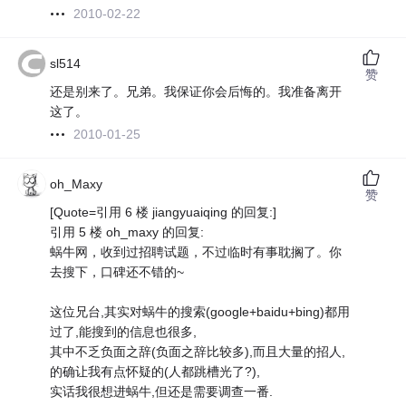
2010-02-22
sl514
赞
还是别来了。兄弟。我保证你会后悔的。我准备离开
这了。
2010-01-25
oh_Maxy
赞
[Quote=引用 6 楼 jiangyuaiqing 的回复:]
引用 5 楼 oh_maxy 的回复:
蜗牛网，收到过招聘试题，不过临时有事耽搁了。你
去搜下，口碑还不错的~
这位兄台,其实对蜗牛的搜索(google+baidu+bing)都用
过了,能搜到的信息也很多,
其中不乏负面之辞(负面之辞比较多),而且大量的招人,
的确让我有点怀疑的(人都跳槽光了?),
实话我很想进蜗牛,但还是需要调查一番.