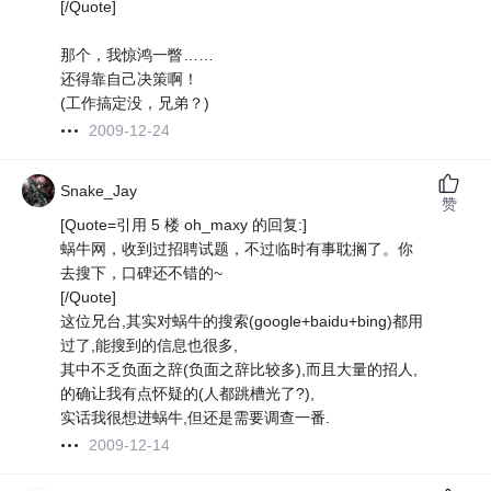
[/Quote]
那个，我惊鸿一瞥……
还得靠自己决策啊！
(工作搞定没，兄弟？)
2009-12-24
Snake_Jay
赞
[Quote=引用 5 楼 oh_maxy 的回复:]
蜗牛网，收到过招聘试题，不过临时有事耽搁了。你
去搜下，口碑还不错的~
[/Quote]
这位兄台,其实对蜗牛的搜索(google+baidu+bing)都用
过了,能搜到的信息也很多,
其中不乏负面之辞(负面之辞比较多),而且大量的招人,
的确让我有点怀疑的(人都跳槽光了?),
实话我很想进蜗牛,但还是需要调查一番.
2009-12-14