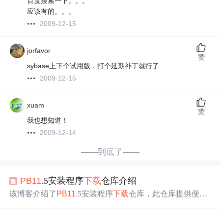
百度搜索一下。。。
应该有的。。。
2009-12-15
jorfavor
赞
sybase上下个试用版，打个延期补丁就行了
2009-12-15
xuam
赞
我也想知道！
2009-12-14
——到底了——
PB11
.5安装程序
下载
仓库介绍
该博客介绍了
PB11
.5安装程序
下载
仓库，此仓库提供便
捷、纯净的
PB11
.5安装包资源，
下载
过程简单高效、资源
稳定。使用时需遵守法律法规，遇技术问题可参考官方文