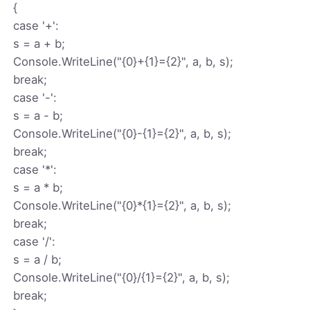
{
case '+':
s = a + b;
Console.WriteLine("{0}+{1}={2}", a, b, s);
break;
case '-':
s = a - b;
Console.WriteLine("{0}-{1}={2}", a, b, s);
break;
case '*':
s = a * b;
Console.WriteLine("{0}*{1}={2}", a, b, s);
break;
case '/':
s = a / b;
Console.WriteLine("{0}/{1}={2}", a, b, s);
break;