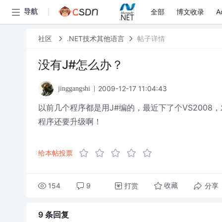
全部
博文收录
A
导航
社区
.NET技术其他语言
帖子详情
没有J#怎么办？
2009-12-17 11:04:43
jinggangshi
以前几个程序都是用J#编的，最近下了个VS2008
程序还要升级啊！
给本帖投票
154
9
打赏
分享
收藏
9 条
回复