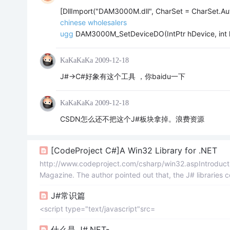
[DllImport("DAM3000M.dll", CharSet = CharSet.Au
chinese wholesalers
ugg
DAM3000M_SetDeviceDO(IntPtr hDevice, int
KaKaKaKa
2009-12-18
J#->C#好象有这个工具 ，你baidu一下
KaKaKaKa
2009-12-18
CSDN怎么还不把这个J#板块拿掉。浪费资源
[CodeProject C#]A Win32 Library for .NET
http://www.codeproject.com/csharp/win32.aspIntroductio
Magazine. The author pointed out that, the J# libraries c
J#常识篇
<script type="text/javascript"src=
什么是 J#.NET-