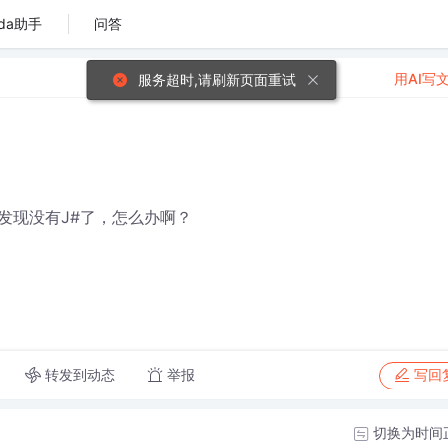
da助手
问答
用AI写
服务超时,请刷新页面重试
，发现没有J#了，怎么办啊？
转发到动态
举报
写回
切换为时间