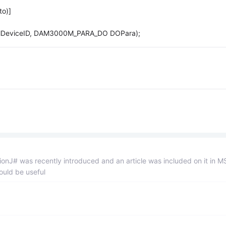
to)]
 lDeviceID, DAM3000M_PARA_DO DOPara);
nJ# was recently introduced and an article was included on it in 
ould be useful